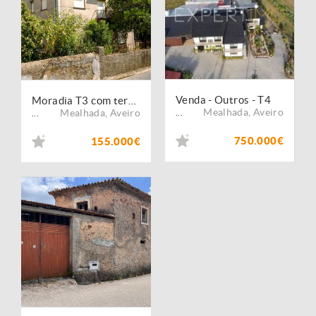
Venda - Outros - T4
Moradia T3 com terreno, jardim e lugar de garagem ? Travasso
Mealhada
,
Aveiro
Mealhada
,
Aveiro
...
...
750.000€
155.000€