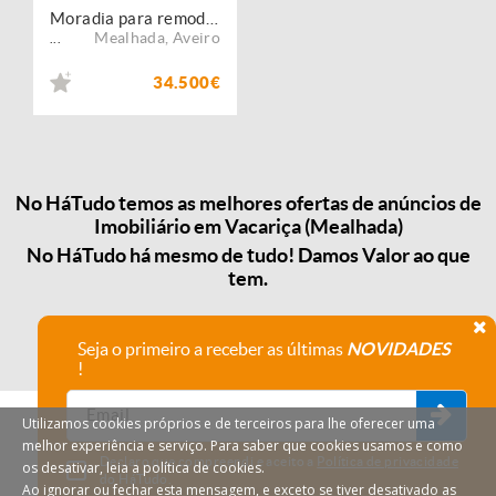
Moradia para remodelação ? Lograssol
Mealhada
,
Aveiro
...
34.500€
No HáTudo temos as melhores ofertas de anúncios de
Imobiliário em Vacariça (Mealhada)
No HáTudo há mesmo de tudo! Damos Valor ao que
tem.
Seja o primeiro a receber as últimas
NOVIDADES
!
Utilizamos cookies próprios e de terceiros para lhe oferecer uma
melhor experiência e serviço. Para saber que cookies usamos e como
Declaro que compreendi e aceito a
Política de privacidade
os desativar, leia a política de cookies.
do HáTudo.
Ao ignorar ou fechar esta mensagem, e exceto se tiver desativado as