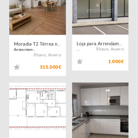
Loja para Arrendamento | Gafanha da Nazaré | Espaço com 150m2 | Escritório, Clínica ou Estúdio
Moradia T2 Térrea na Gafanha da Nazaré | A 3 Minutos da Praia da Barra e Costa Nova
Ílhavo
,
Aveiro
...
Anteontem...
Ílhavo
,
Aveiro
1.000€
315.000€