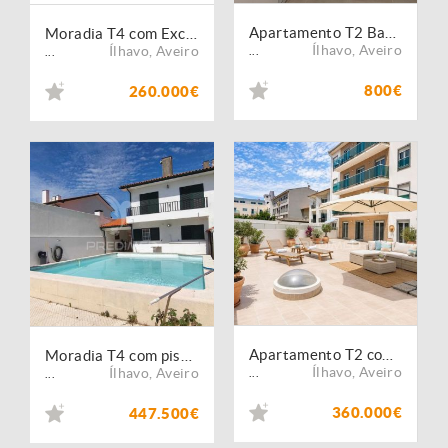
Apartamento T2 Barra para arrendamento de Setembro a Junho
Moradia T4 com Excelente Construção | Oportunidade de Investimento Abaixo do Valor de Mercado
Ílhavo
,
Aveiro
Ílhavo
,
Aveiro
...
...
800€
260.000€
Apartamento T2 com Terraço Privativo de 166 m² | Praia da Barra
Moradia T4 com piscina na Gafanha da Nazare
Ílhavo
,
Aveiro
Ílhavo
,
Aveiro
...
...
360.000€
447.500€