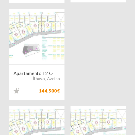
Apartamento T2 C- Boiro- Ponte de vedra- Corunha
Ílhavo
,
Aveiro
...
144.500€