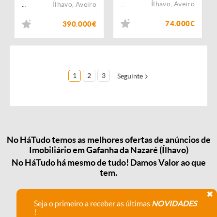
Ílhavo
,
Aveiro
Ílhavo
,
Aveiro
...
...
74.000€
390.000€
1
2
3
Seguinte
No HáTudo temos as melhores ofertas de anúncios de
Imobiliário em Gafanha da Nazaré (Ílhavo)
No HáTudo há mesmo de tudo! Damos Valor ao que
tem.
Seja o primeiro a receber as últimas
NOVIDADES
!