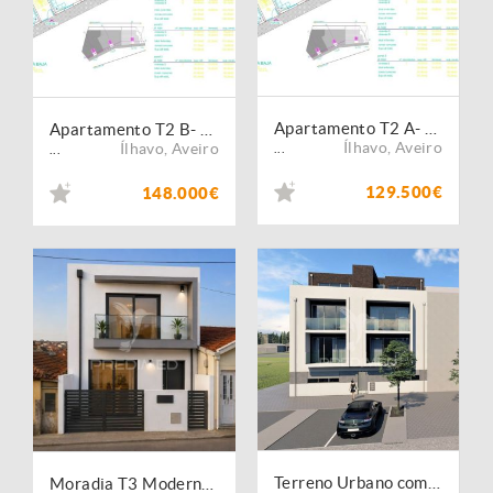
Apartamento T2 A- Boiro- Ponte de vedra- Corunha
Apartamento T2 B- Boiro- Ponte de vedra- Corunha
Ílhavo
,
Aveiro
Ílhavo
,
Aveiro
...
...
129.500€
148.000€
Terreno Urbano com Projeto Aprovado para 6 Apartamentos | Centro da Gafanha da Nazaré | Licença de Construção Levantada
Moradia T3 Moderna na Gafanha da Nazaré | Perto do Jardim Oudinot