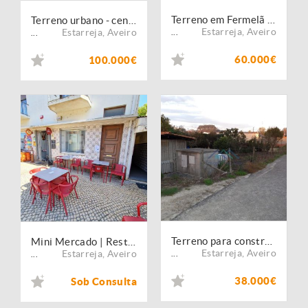
Terreno em Fermelã com projeto para duas moradias
Terreno urbano - centro de Avanca
Estarreja
,
Aveiro
Estarreja
,
Aveiro
...
...
60.000€
100.000€
Terreno para construção em Avanca
Mini Mercado | Restaurante | Snack Bar
Estarreja
,
Aveiro
Estarreja
,
Aveiro
...
...
38.000€
Sob Consulta