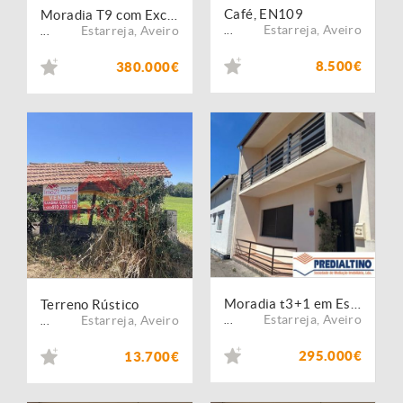
Café, EN109
Moradia T9 com Excelente Áreas em Avanca
Estarreja
,
Aveiro
Estarreja
,
Aveiro
...
...
8.500€
380.000€
Moradia t3+1 em Estarreja.
Terreno Rústico
Estarreja
,
Aveiro
Estarreja
,
Aveiro
...
...
295.000€
13.700€