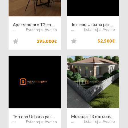
Terreno Urbano para construção | Estarreja
Apartamento T2 com Varanda e Jardim Privativo | Estarreja
Estarreja
,
Aveiro
Estarreja
,
Aveiro
...
...
52.500€
295.000€
Moradia T3 em construção | Estarreja
Terreno Urbano para construção | Estarreja
Estarreja
,
Aveiro
Estarreja
,
Aveiro
...
...