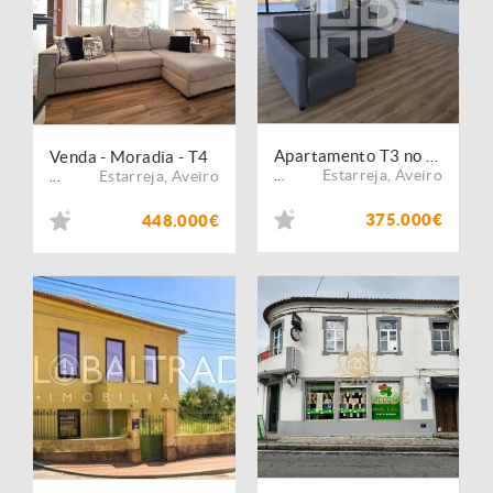
Apartamento T3 no centro de Estarreja
Venda - Moradia - T4
Estarreja
,
Aveiro
Estarreja
,
Aveiro
...
...
375.000€
448.000€