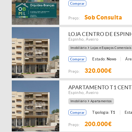
Comprar
Sob Consulta
Preço:
LOJA CENTRO DE ESPIN
Espinho
,
Aveiro
Imobiliário
Lojas e Espaços Comerciais
Estado:
Novo
Áre
Comprar
320.000€
Preço:
APARTAMENTO T1 CENT
Espinho
,
Aveiro
Imobiliário
Apartamentos
Tipologia:
T1
Est
Comprar
200.000€
Preço: