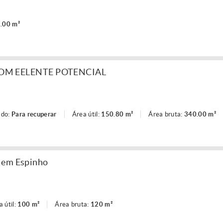
.00 m²
M EELENTE POTENCIAL
ado:
Para recuperar
Área útil:
150.80 m²
Área bruta:
340.00 m²
 em Espinho
a útil:
100 m²
Área bruta:
120 m²