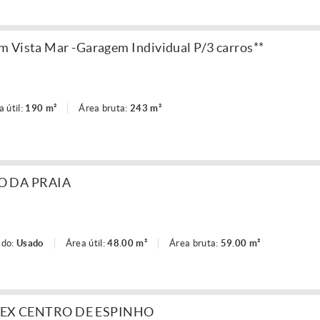
 Vista Mar -Garagem Individual P/3 carros**
a útil:
190 m²
Área bruta:
243 m²
O DA PRAIA
ado:
Usado
Área útil:
48.00 m²
Área bruta:
59.00 m²
EX CENTRO DE ESPINHO