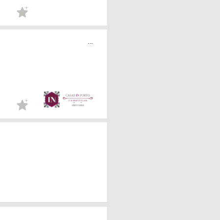
...
...