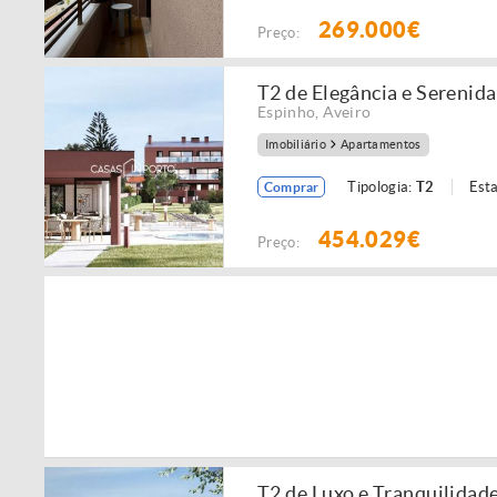
269.000€
Preço:
T2 de Elegância e Serenid
Espinho
,
Aveiro
Imobiliário
Apartamentos
Tipologia:
T2
Est
Comprar
454.029€
Preço:
T2 de Luxo e Tranquilidad