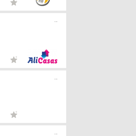
...
...
...