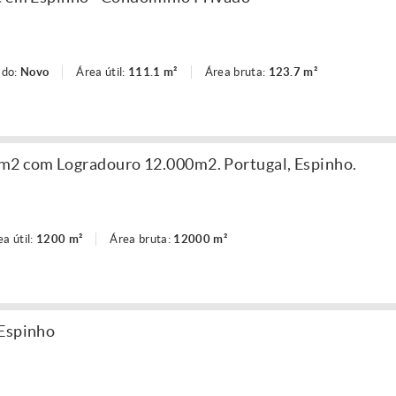
ado:
Novo
Área útil:
111.1 m²
Área bruta:
123.7 m²
m2 com Logradouro 12.000m2. Portugal, Espinho.
ea útil:
1200 m²
Área bruta:
12000 m²
 Espinho