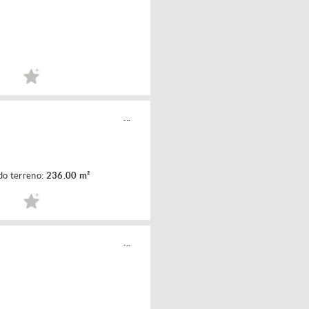
...
do terreno:
236.00 m²
...