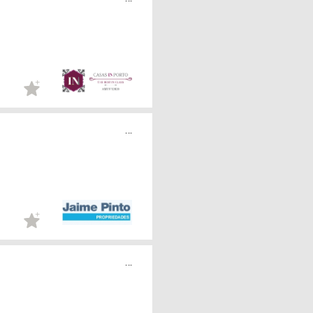
...
...