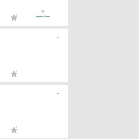
...
...