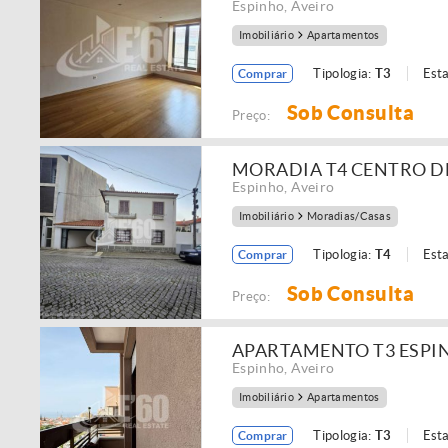
Espinho
,
Aveiro
Imobiliário
Apartamentos
Tipologia:
T3
Est
Comprar
Sob Consulta
Preço:
MORADIA T4 CENTRO D
Espinho
,
Aveiro
Imobiliário
Moradias/Casas
Tipologia:
T4
Est
Comprar
Sob Consulta
Preço:
APARTAMENTO T3 ESPI
Espinho
,
Aveiro
Imobiliário
Apartamentos
Tipologia:
T3
Est
Comprar