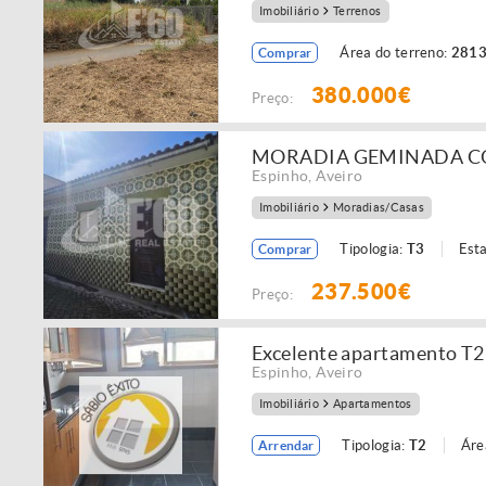
Imobiliário
Terrenos
Área do terreno:
2813
Comprar
380.000€
Preço:
MORADIA GEMINADA CO
Espinho
,
Aveiro
Imobiliário
Moradias/Casas
Tipologia:
T3
Est
Comprar
237.500€
Preço:
Excelente apartamento T2
Espinho
,
Aveiro
Imobiliário
Apartamentos
Tipologia:
T2
Áre
Arrendar