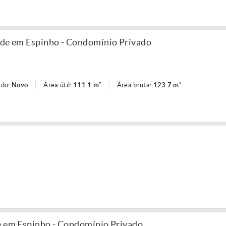
ade em Espinho - Condomínio Privado
ado:
Novo
Área útil:
111.1 m²
Área bruta:
123.7 m²
e em Espinho - Condomínio Privado