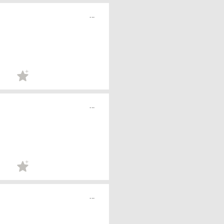
...
...
...