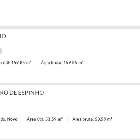
HO
a útil:
159.85 m²
Área bruta:
159.85 m²
RO DE ESPINHO
ado:
Novo
Área útil:
53.59 m²
Área bruta:
53.59 m²