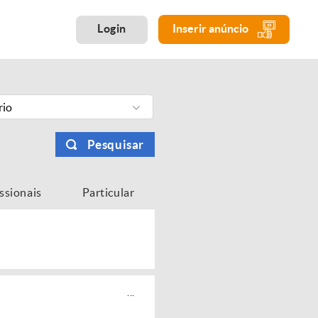
Login
Inserir anúncio
rio
Pesquisar
issionais
Particular
...