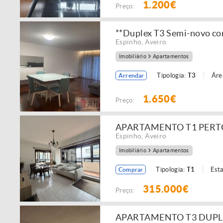
1.200€
Preço:
**Duplex T3 Semi-novo com
Espinho
,
Aveiro
Imobiliário
Apartamentos
Tipologia:
T3
Áre
Arrendar
1.650€
Preço:
APARTAMENTO T1 PERT
Espinho
,
Aveiro
Imobiliário
Apartamentos
Tipologia:
T1
Est
Comprar
315.000€
Preço:
APARTAMENTO T3 DUPL