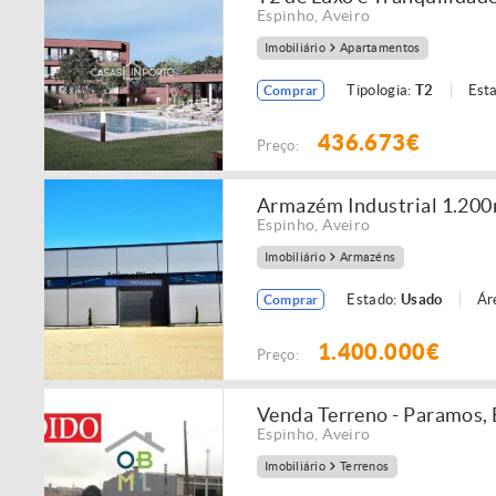
Espinho
,
Aveiro
Imobiliário
Apartamentos
Tipologia:
T2
Est
Comprar
436.673€
Preço:
Armazém Industrial 1.200
Espinho
,
Aveiro
Imobiliário
Armazéns
Estado:
Usado
Ár
Comprar
1.400.000€
Preço:
Venda Terreno - Paramos,
Espinho
,
Aveiro
Imobiliário
Terrenos