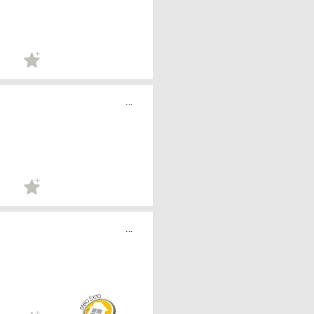
...
...