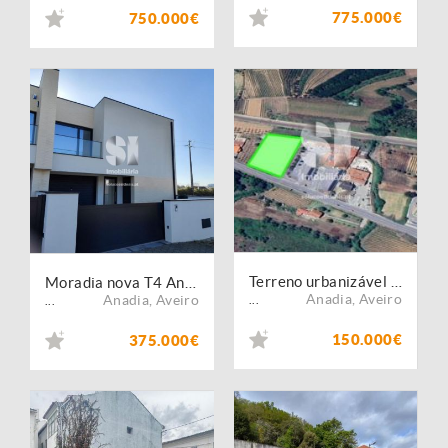
775.000€
750.000€
Terreno urbanizável IC2 4804 m2
Moradia nova T4 Anadia A+
Anadia
,
Aveiro
Anadia
,
Aveiro
...
...
150.000€
375.000€