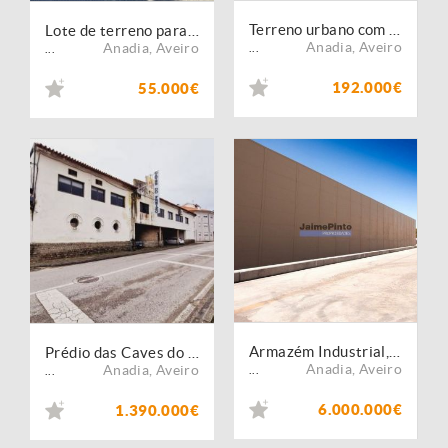
Terreno urbano com armazém e àrea administrativa + terreno rústico.
Lote de terreno para construção (V852PV)
Anadia
,
Aveiro
Anadia
,
Aveiro
...
...
192.000€
55.000€
Armazém Industrial, Instalações, Edifício, 29 000m2. Portugal, Aveiro, Anadia.
Prédio das Caves do Freixo
Anadia
,
Aveiro
Anadia
,
Aveiro
...
...
6.000.000€
1.390.000€