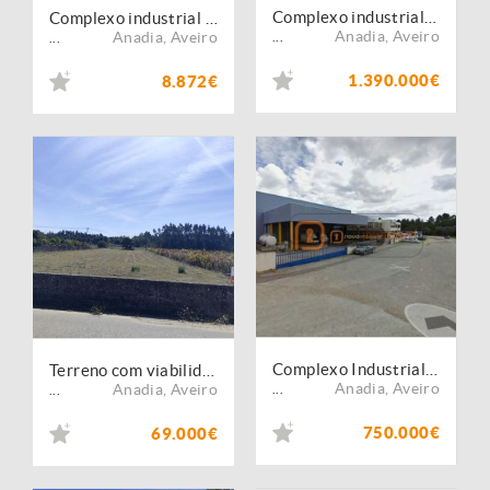
Complexo industrial Caves de Freixo com 11.090 m², em Aveiro
Complexo industrial para arrendamento Caves de Freixo com 11.090 m², em Aveiro
Anadia
,
Aveiro
Anadia
,
Aveiro
...
...
1.390.000€
8.872€
Complexo Industrial | Sangalhos
Terreno com viabilidade de construção
Anadia
,
Aveiro
Anadia
,
Aveiro
...
...
750.000€
69.000€