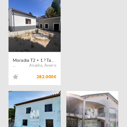
Moradia T2 + 1 ? Tamengos ? CURIA
Anadia
,
Aveiro
...
282.000€