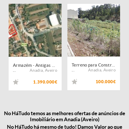
Terreno para Construção em Sangalhos
Armazém - Antigas Caves
Anadia
,
Aveiro
Anadia
,
Aveiro
...
...
100.000€
1.390.000€
No HáTudo temos as melhores ofertas de anúncios de
Imobiliário em Anadia (Aveiro)
No HáTudo há mesmo de tudo! Damos Valor ao que