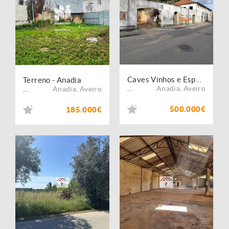
Caves Vinhos e Espumantes Bairrada
Terreno - Anadia
Anadia
,
Aveiro
Anadia
,
Aveiro
...
...
500.000€
185.000€