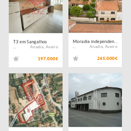
Moradia independente T4 com adega, anexo e quintal em Ois do Bairro - Anadia
T3 em Sangalhos
Anadia
,
Aveiro
Anadia
,
Aveiro
...
...
245.000€
197.000€