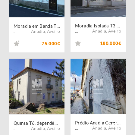
Moradia Isolada T3 Samel
Moradia em Banda T3 em Grada
Anadia
,
Aveiro
Anadia
,
Aveiro
...
...
180.000€
75.000€
Prédio Anadia Centro lote 3776 m2
Quinta T6, dependências em 15550m2
Anadia
,
Aveiro
Anadia
,
Aveiro
...
...