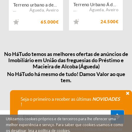
Terreno Urbano Á dos Ferreiros
Terreno urbano a dez minutos do centro de Águeda
Águeda
,
Aveiro
Águeda
,
Aveiro
...
...
24.500€
65.000€
No HáTudo temos as melhores ofertas de anúncios de
Imobiliário em União das freguesias do Préstimo e
Macieira de Alcoba (Águeda)
No HáTudo há mesmo de tudo! Damos Valor ao que
tem.
Seja o primeiro a receber as últimas
NOVIDADES
!
Utilizamos cookies próprios e de terceiros para lhe oferecer uma
melhor experiência e serviço. Para saber que cookies usamos e como
Declaro que compreendi e aceito a
Política de privacidade
os desativar, leia a política de cookies.