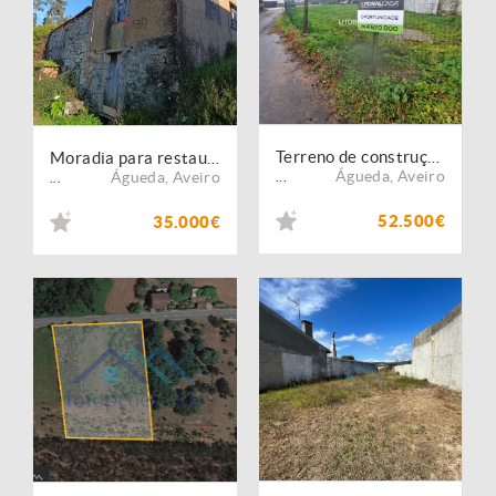
Terreno de construção - 70 metros de Frente
Moradia para restaurar ? Águeda
Águeda
,
Aveiro
Águeda
,
Aveiro
...
...
52.500€
35.000€