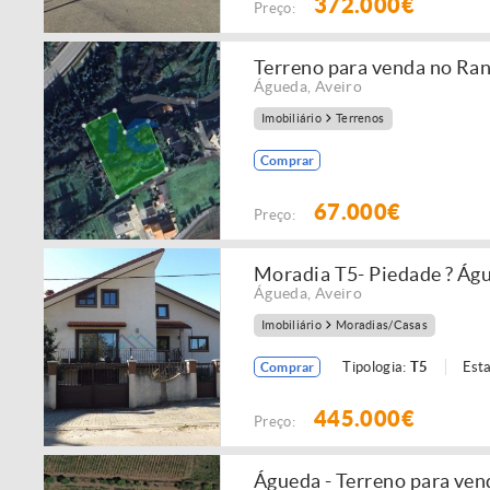
372.000€
Preço:
Terreno para venda no R
Águeda
,
Aveiro
Imobiliário
Terrenos
Comprar
67.000€
Preço:
Moradia T5- Piedade ? Ág
Águeda
,
Aveiro
Imobiliário
Moradias/Casas
Tipologia:
T5
Est
Comprar
445.000€
Preço:
Águeda - Terreno para ven