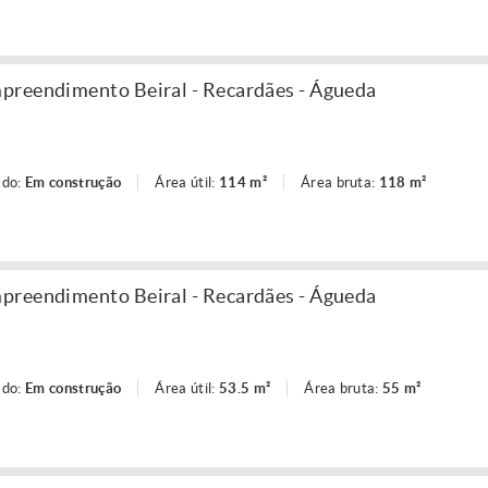
preendimento Beiral - Recardães - Águeda
ado:
Em construção
Área útil:
114 m²
Área bruta:
118 m²
preendimento Beiral - Recardães - Águeda
ado:
Em construção
Área útil:
53.5 m²
Área bruta:
55 m²