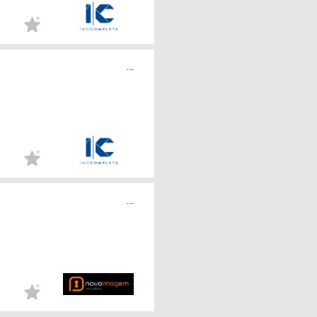
...
...