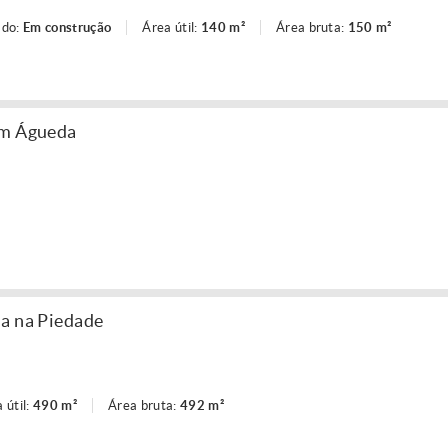
ado:
Em construção
Área útil:
140 m²
Área bruta:
150 m²
em Águeda
a na Piedade
 útil:
490 m²
Área bruta:
492 m²