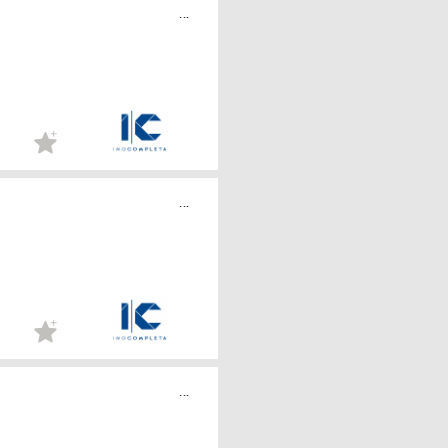
...
...
...