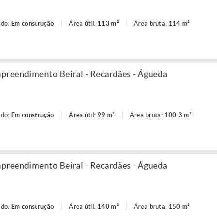
ado:
Em construção
Área útil:
113 m²
Área bruta:
114 m²
preendimento Beiral - Recardães - Águeda
ado:
Em construção
Área útil:
99 m²
Área bruta:
100.3 m²
preendimento Beiral - Recardães - Águeda
ado:
Em construção
Área útil:
140 m²
Área bruta:
150 m²