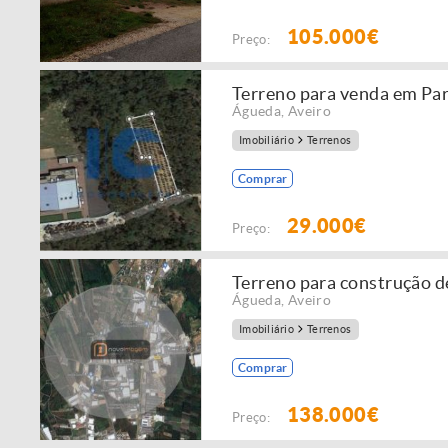
105.000€
Preço:
Terreno para venda em Par
Águeda
,
Aveiro
Imobiliário
Terrenos
Comprar
29.000€
Preço:
Terreno para construção 
Águeda
,
Aveiro
Imobiliário
Terrenos
Comprar
138.000€
Preço: