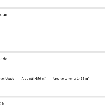
andam
ueda
ado:
Usado
Área útil:
456 m²
Área do terreno:
1498 m²
da