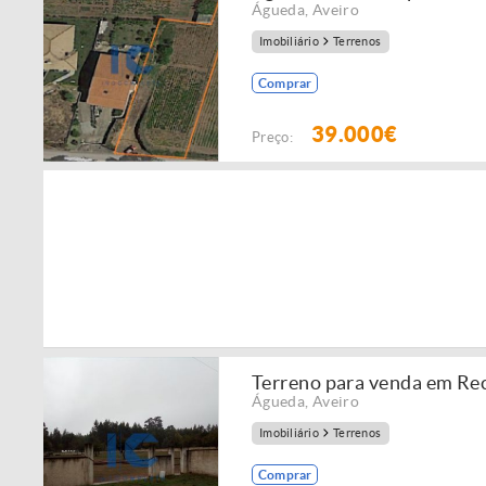
Águeda
,
Aveiro
Imobiliário
Terrenos
Comprar
39.000€
Preço:
Terreno para venda em Re
Águeda
,
Aveiro
Imobiliário
Terrenos
Comprar