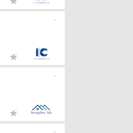
...
...
...