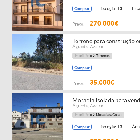
Tipologia:
T3
Est
Comprar
270.000€
Preço:
Terreno para construção 
Águeda
,
Aveiro
Imobiliário
Terrenos
Comprar
35.000€
Preço:
Moradia Isolada para vend
Águeda
,
Aveiro
Imobiliário
Moradias/Casas
Tipologia:
T3
Área
Comprar