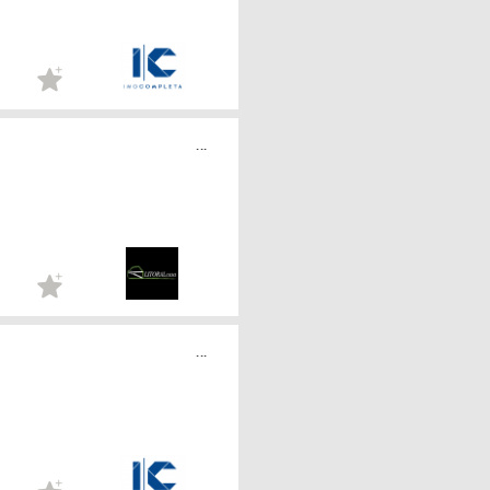
...
...