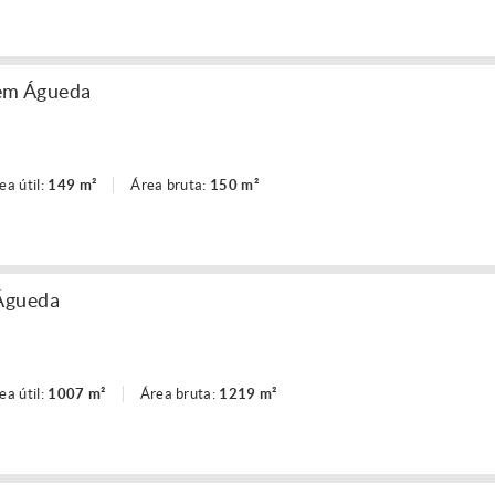
 em Águeda
ea útil:
149 m²
Área bruta:
150 m²
Águeda
ea útil:
1007 m²
Área bruta:
1219 m²