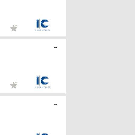
...
...