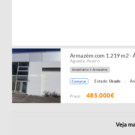
Armazém com 1.219 m2 - 
Águeda
,
Aveiro
Imobiliário
Armazéns
Estado:
Usado
Ár
Comprar
485.000€
Preço:
Veja ma