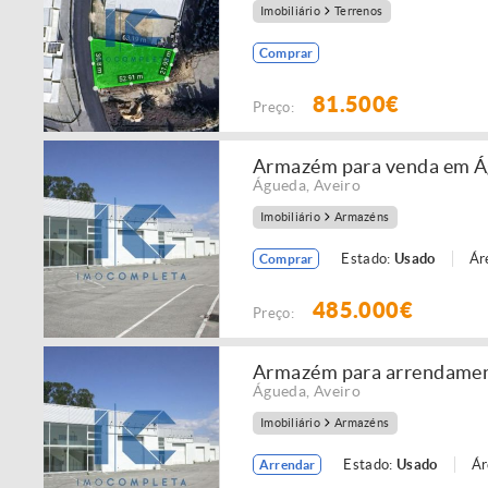
Imobiliário
Terrenos
Comprar
81.500€
Preço:
Armazém para venda em Á
Águeda
,
Aveiro
Imobiliário
Armazéns
Estado:
Usado
Ár
Comprar
485.000€
Preço:
Armazém para arrendamen
Águeda
,
Aveiro
Imobiliário
Armazéns
Estado:
Usado
Ár
Arrendar