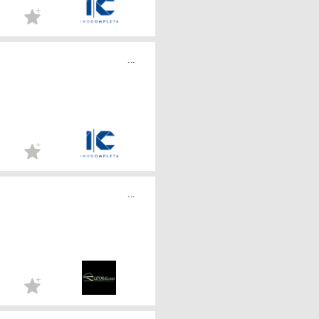
...
...