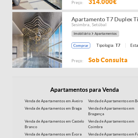
314.000€
Preço:
Apartamento T7 Duplex Ti
Sesimbra
,
Setúbal
Imobiliário
Apartamentos
Tipologia:
T7
Est
Comprar
Sob Consulta
Preço:
Apartamentos para Venda
Venda de Apartamentos em Aveiro
Venda de Apartamentos em B
Venda de Apartamentos em Braga
Venda de Apartamentos em
Bragança
Venda de Apartamentos em Castelo
Venda de Apartamentos em
Branco
Coimbra
Venda de Apartamentos em Évora
Venda de Apartamentos em F