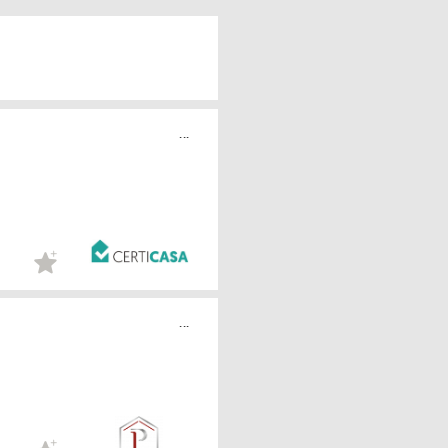
...
...