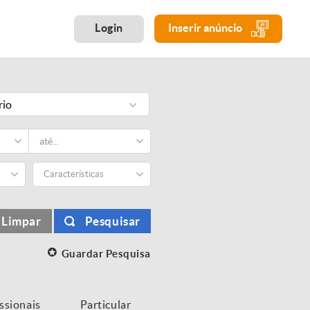
Login
Inserir anúncio
rio
Características
Limpar
Pesquisar
Guardar Pesquisa
issionais
Particular