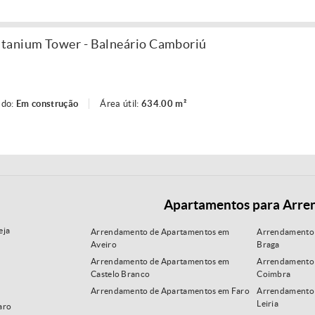
tanium Tower - Balneário Camboriú
ado:
Em construção
Área útil:
634.00 m²
Apartamentos para Arre
eja
Arrendamento de Apartamentos em
Arrendamento
Aveiro
Braga
Arrendamento de Apartamentos em
Arrendamento
Castelo Branco
Coimbra
Arrendamento de Apartamentos em Faro
Arrendamento
Leiria
aro