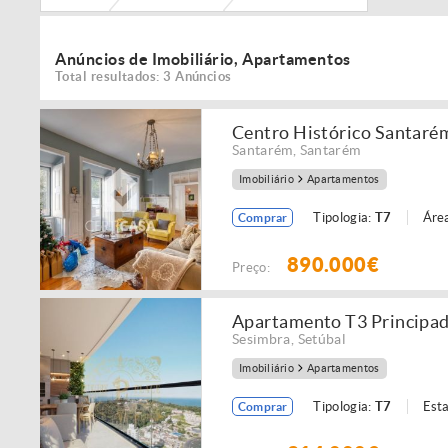
Anúncios de Imobiliário, Apartamentos
Total resultados: 3 Anúncios
Centro Histórico Santaré
Santarém
,
Santarém
Imobiliário
Apartamentos
Tipologia:
T7
Área
Comprar
890.000€
Preço:
Apartamento T3 Principa
Sesimbra
,
Setúbal
Imobiliário
Apartamentos
Tipologia:
T7
Est
Comprar