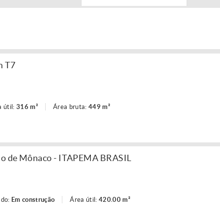
m T7
 útil:
316 m²
Área bruta:
449 m²
do de Mônaco - ITAPEMA BRASIL
ado:
Em construção
Área útil:
420.00 m²