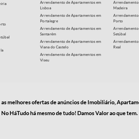
Arrendamento de Apartamentos em
Arrendamento 
iria
Lisboa
Madeira
Arrendamento de Apartamentos em
Arrendamento 
Portalegre
Porto
orto
Arrendamento de Apartamentos em
Arrendamento
Santarém
Setúbal
etúbal
Arrendamento de Apartamentos em
Arrendamento 
Viana do Castelo
Real
la
Arrendamento de Apartamentos em
Viseu
s melhores ofertas de anúncios de Imobiliário, Aparta
No HáTudo há mesmo de tudo! Damos Valor ao que tem.