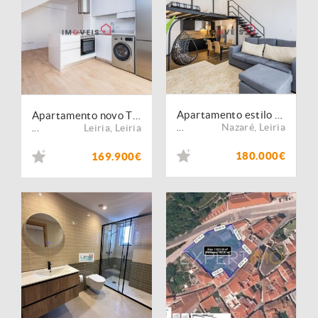
Apartamento estilo Loft - Nazaré
Apartamento novo T0 na Zona Histórica de Leiria ? Excelente Oportunidade de Investimento
Nazaré
,
Leiria
Leiria
,
Leiria
...
...
180.000€
169.900€