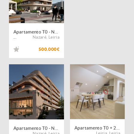
Apartamento T0 - Nazaré
Nazaré
,
Leiria
...
500.000€
Apartamento T0 + 2 no coração do centro histórico de Leiria
Apartamento T0 - Nazaré
Leiria
,
Leiria
Nazaré
,
Leiria
...
...