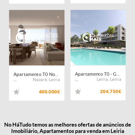
Apartamento T0 - Golden Wolf
Apartamento T0 Novo Nazaré .
Leiria
,
Leiria
Nazaré
,
Leiria
...
...
204.750€
400.000€
No HáTudo temos as melhores ofertas de anúncios de
Imobiliário, Apartamentos para venda em Leiria