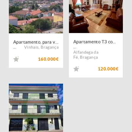
Apartamento T3 com excelentes áreas - Alfândega da Fé
Apartamento, para venda, Vinhais - Vinhais
Vinhais
,
Bragança
...
...
Alfandega da
Fé
,
Bragança
160.000€
120.000€