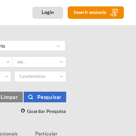
Login
Inserir anúncio
rio
Características
Limpar
Pesquisar
Guardar Pesquisa
issionais
Particular