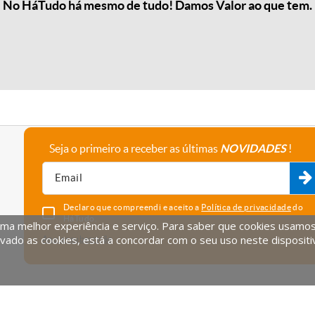
No HáTudo há mesmo de tudo! Damos Valor ao que tem.
Seja o primeiro a receber as últimas
NOVIDADES
!
A empresa
Fale connosco
Recrutamento
Parceiros
Declaro que compreendi e aceito a
Política de privacidade
do
HáTudo.
uma melhor experiência e serviço. Para saber que cookies usamos e
vado as cookies, está a concordar com o seu uso neste dispositi
Anular subscrição