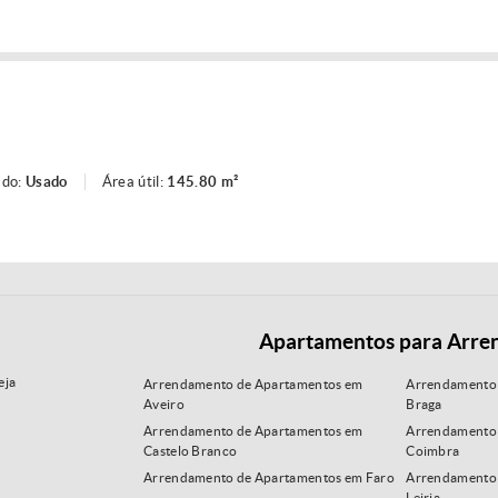
ado:
Usado
Área útil:
145.80 m²
Apartamentos para Arre
eja
Arrendamento de Apartamentos em
Arrendamento
Aveiro
Braga
Arrendamento de Apartamentos em
Arrendamento
Castelo Branco
Coimbra
Arrendamento de Apartamentos em Faro
Arrendamento
Leiria