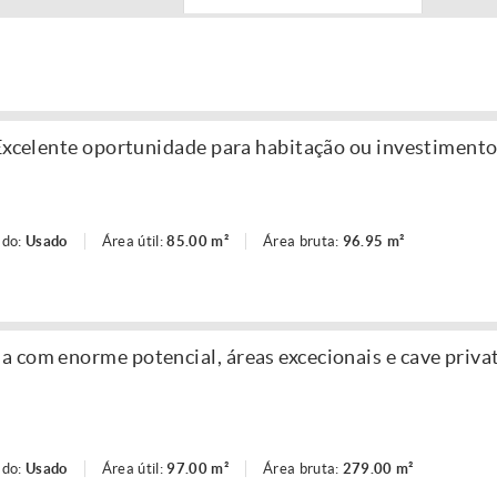
 Excelente oportunidade para habitação ou investiment
ado:
Usado
Área útil:
85.00 m²
Área bruta:
96.95 m²
 com enorme potencial, áreas excecionais e cave privat
ado:
Usado
Área útil:
97.00 m²
Área bruta:
279.00 m²