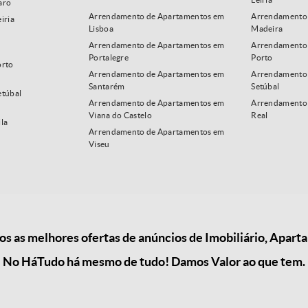
aro
Arrendamento de Apartamentos em
Arrendamento 
iria
Lisboa
Madeira
Arrendamento de Apartamentos em
Arrendamento 
Portalegre
Porto
orto
Arrendamento de Apartamentos em
Arrendamento
Santarém
Setúbal
etúbal
Arrendamento de Apartamentos em
Arrendamento 
Viana do Castelo
Real
la
Arrendamento de Apartamentos em
Viseu
 as melhores ofertas de anúncios de Imobiliário, Apar
No HáTudo há mesmo de tudo! Damos Valor ao que tem.