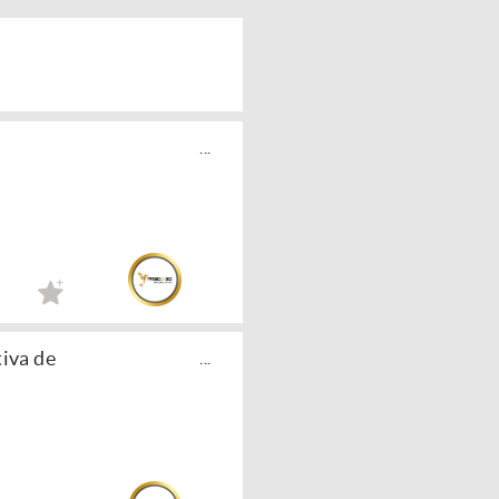
o
...
iva de
...