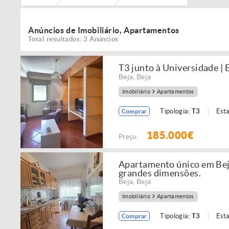
Anúncios de Imobiliário, Apartamentos
Total resultados: 3 Anúncios
T3 junto à Universidade |
Beja
,
Beja
Imobiliário
Apartamentos
Tipologia:
T3
Est
Comprar
185.000€
Preço:
Apartamento único em Beja
grandes dimensões.
Beja
,
Beja
Imobiliário
Apartamentos
Tipologia:
T3
Est
Comprar