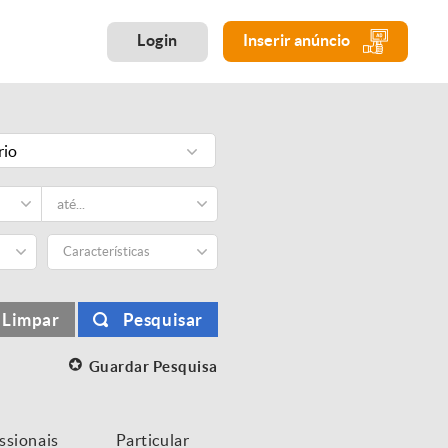
Login
Inserir anúncio
rio
Características
Limpar
Pesquisar
Guardar Pesquisa
issionais
Particular