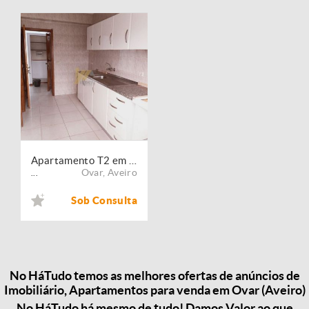
Apartamento T2 em Esmoriz
Ovar
,
Aveiro
...
Sob Consulta
No HáTudo temos as melhores ofertas de anúncios de
Imobiliário, Apartamentos para venda em Ovar (Aveiro)
No HáTudo há mesmo de tudo! Damos Valor ao que