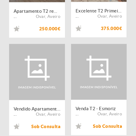
Excelente T2 Primeira Linha de MAR
Apartamento T2 remodelado no centro de Ovar
Ovar
,
Aveiro
Ovar
,
Aveiro
...
...
375.000€
250.000€
Venda T2 - Esmoriz
Vendido Apartamento T2 - Esmoriz
Ovar
,
Aveiro
Ovar
,
Aveiro
...
...
Sob Consulta
Sob Consulta