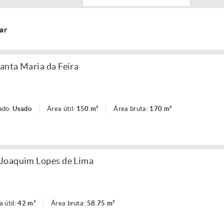
ar
anta Maria da Feira
ado:
Usado
Área útil:
150 m²
Área bruta:
170 m²
Joaquim Lopes de Lima
a útil:
42 m²
Área bruta:
58.75 m²