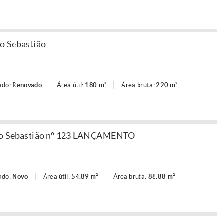
o Sebastião
ado:
Renovado
Área útil:
180 m²
Área bruta:
220 m²
ão Sebastião nº 123 LANÇAMENTO
ado:
Novo
Área útil:
54.89 m²
Área bruta:
88.88 m²