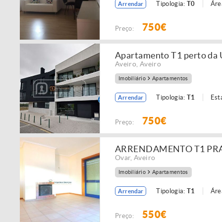
Tipologia:
T0
Áre
Arrendar
750€
Preço:
Apartamento T1 perto da 
Aveiro
,
Aveiro
Imobiliário
Apartamentos
Tipologia:
T1
Est
Arrendar
750€
Preço:
ARRENDAMENTO T1 PR
Ovar
,
Aveiro
Imobiliário
Apartamentos
Tipologia:
T1
Áre
Arrendar
550€
Preço: