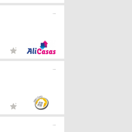
...
...
...