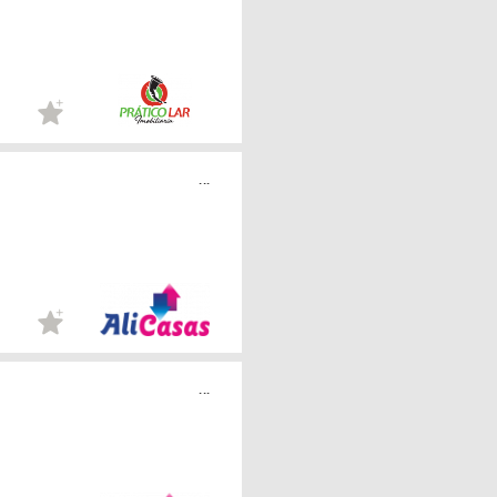
...
...