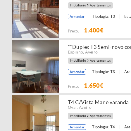
Imobiliário
Apartamentos
Tipologia:
T3
Est
Arrendar
1.400€
Preço:
**Duplex T3 Semi-novo com
Espinho
,
Aveiro
Imobiliário
Apartamentos
Tipologia:
T3
Áre
Arrendar
1.650€
Preço:
T4 C/Vista Mar e varanda
Ovar
,
Aveiro
Imobiliário
Apartamentos
Tipologia:
T4
Áre
Arrendar