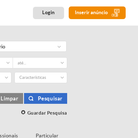
Login
Inserir anúncio
rio
Características
Limpar
Pesquisar
Guardar Pesquisa
issionais
Particular