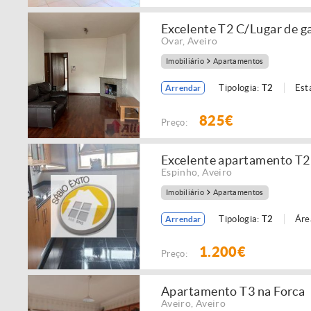
Excelente T2 C/Lugar de 
Ovar
,
Aveiro
Imobiliário
Apartamentos
Tipologia:
T2
Est
Arrendar
825€
Preço:
Excelente apartamento T2
Espinho
,
Aveiro
Imobiliário
Apartamentos
Tipologia:
T2
Áre
Arrendar
1.200€
Preço:
Apartamento T3 na Forca
Aveiro
,
Aveiro