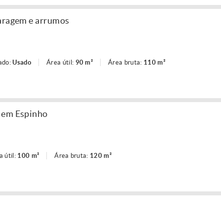
garagem e arrumos
ado:
Usado
Área útil:
90 m²
Área bruta:
110 m²
 em Espinho
a útil:
100 m²
Área bruta:
120 m²