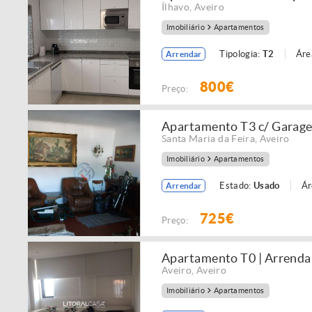
Ílhavo
,
Aveiro
Imobiliário
Apartamentos
Tipologia:
T2
Áre
Arrendar
800€
Preço:
Apartamento T3 c/ Garage
Santa Maria da Feira
,
Aveiro
Imobiliário
Apartamentos
Estado:
Usado
Ár
Arrendar
725€
Preço:
Apartamento T0 | Arrenda
Aveiro
,
Aveiro
Imobiliário
Apartamentos