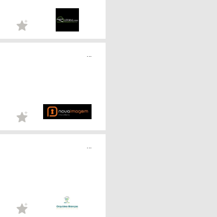
...
...