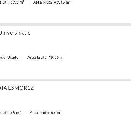
a útil:
37.3 m²
Área bruta:
49.35 m²
Universidade
ado:
Usado
Área bruta:
49.35 m²
AIA ESMOR1Z
a útil:
55 m²
Área bruta:
65 m²