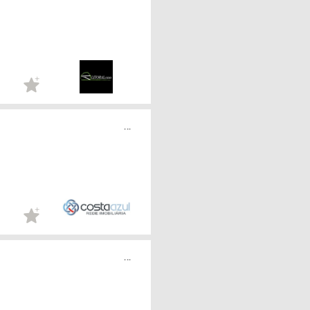
...
...