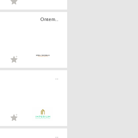
Ontem...
...
...