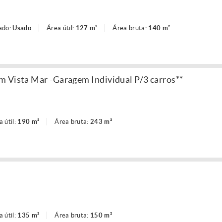
ado:
Usado
Área útil:
127 m²
Área bruta:
140 m²
 Vista Mar -Garagem Individual P/3 carros**
a útil:
190 m²
Área bruta:
243 m²
a útil:
135 m²
Área bruta:
150 m²