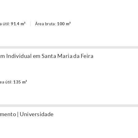
a útil:
91.4 m²
Área bruta:
100 m²
m Individual em Santa Maria da Feira
ea útil:
135 m²
mento | Universidade