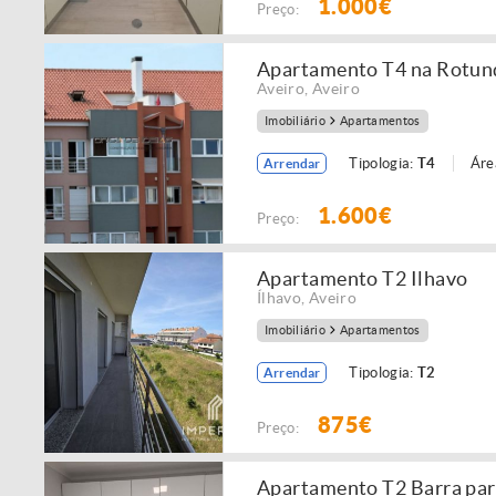
1.000€
Preço:
Apartamento T4 na Rotund
Aveiro
,
Aveiro
Imobiliário
Apartamentos
Tipologia:
T4
Áre
Arrendar
1.600€
Preço:
Apartamento T2 Ilhavo
Ílhavo
,
Aveiro
Imobiliário
Apartamentos
Tipologia:
T2
Arrendar
875€
Preço:
Apartamento T2 Barra par