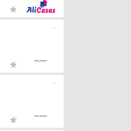
...
...