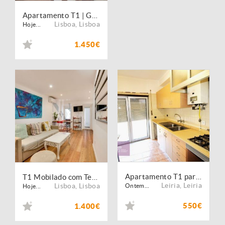
Apartamento T1 | Garagem | Renovado
Lisboa
,
Lisboa
Hoje...
1.450€
Apartamento T1 para Arrendamento | Avenida Marquês de Pombal Leiria
T1 Mobilado com Terraço | Travessa da Senhora da Glória
Leiria
,
Leiria
Lisboa
,
Lisboa
Ontem...
Hoje...
550€
1.400€