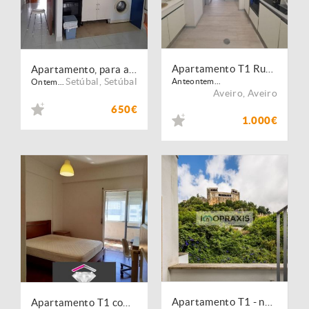
Apartamento T1 Rua José Joaquim Lopes de Lima
Apartamento, para arrendamento, Setúbal - S.Julião, N.S. da Anunciada e S.Maria da Graça
Setúbal
,
Setúbal
Anteontem...
Ontem...
Aveiro
,
Aveiro
650€
1.000€
Apartamento T1 - no Centro Histórico de Leiria | Vista para o Castelo
Apartamento T1 com porteiro e elevador para arrendar em Olaias