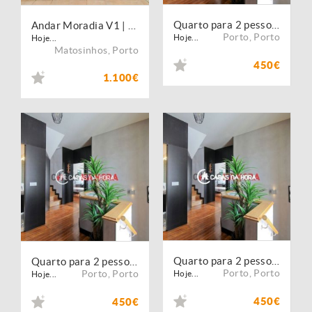
Quarto para 2 pessoas - Yellow Residence Amial
Andar Moradia V1 | Terraço Privativo | Matosinhos Centro
Porto
,
Porto
Hoje...
Hoje...
Matosinhos
,
Porto
450€
1.100€
Quarto para 2 pessoas - Yellow Residence Amial
Quarto para 2 pessoas - Yellow Residence Amial
Porto
,
Porto
Porto
,
Porto
Hoje...
Hoje...
450€
450€