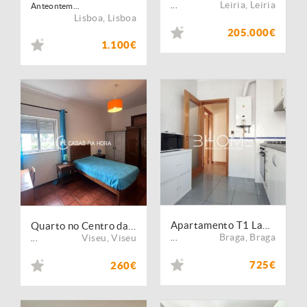
Leiria
,
Leiria
...
Anteontem...
Lisboa
,
Lisboa
205.000€
1.100€
Apartamento T1 Lamaçães, próximo do Minho Center
Quarto no Centro da Cidade - Viseu
Braga
,
Braga
Viseu
,
Viseu
...
...
725€
260€