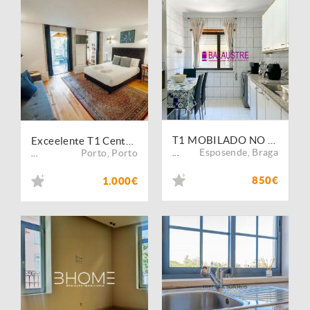
T1 MOBILADO NO CENTRO DE ESPOSENDE - BRAGA
Exceelente T1 Centro Porto -Mobil-equip- com Jardim à Via Catarina
Esposende
,
Braga
Porto
,
Porto
...
...
850€
1.000€