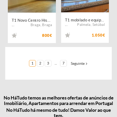
T1 mobilado e equipado em Palmela Village
T1 Novo Centro Histórico, Braga
Palmela
,
Setúbal
Braga
,
Braga
...
...
1.050€
800€
1
2
3
...
7
Seguinte
No HáTudo temos as melhores ofertas de anúncios de
Imobiliário, Apartamentos para arrendar em Portugal
No HáTudo há mesmo de tudo! Damos Valor ao que
tem.