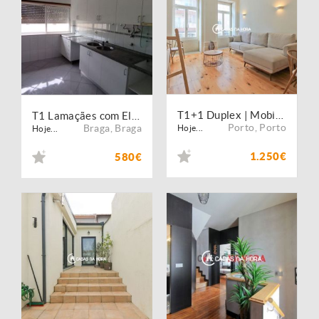
T1+1 Duplex | Mobilado e Equipado | Centro do Porto
T1 Lamaçães com Eletrodomésticos
Porto
,
Porto
Braga
,
Braga
Hoje...
Hoje...
1.250€
580€