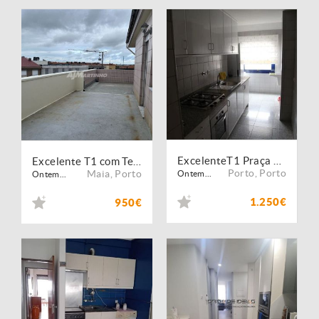
ExcelenteT1 Praça Galiza Porto
Excelente T1 com Terraço Próximo ao Hospital São João em São Mamede de Infesta
Porto
,
Porto
Maia
,
Porto
Ontem...
Ontem...
1.250€
950€