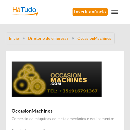
Inserir anúncio
Início
Diretório de empresas
OccasionMachines
OccasionMachines
Comercio de máquinas de metalomecânica e equipamentos