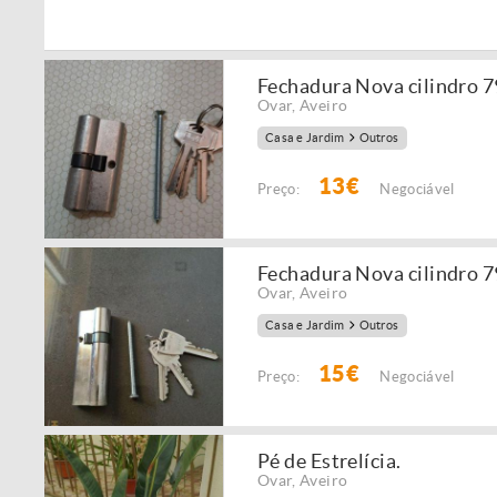
Fechadura Nova cilindro 
Ovar
,
Aveiro
Casa e Jardim
Outros
13€
Preço:
Negociável
Fechadura Nova cilindro 
Ovar
,
Aveiro
Casa e Jardim
Outros
15€
Preço:
Negociável
Pé de Estrelícia.
Ovar
,
Aveiro