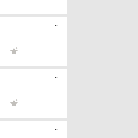
...
...
...