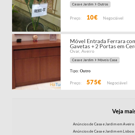
Casa e Jardim
Outros
10€
Preço:
Negociável
Móvel Entrada Ferrara com
Gavetas + 2 Portas em Cer
Ovar
,
Aveiro
Casa e Jardim
Móveis Casa
Tipo:
Outro
575€
Preço:
Negociável
Veja mai
Anúncios de Casa e Jardim em Aveiro
Anúncios de Casa e Jardim em Lisboa