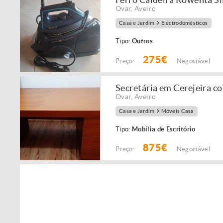
Ovar
,
Aveiro
Casa e Jardim
Electrodomésticos
Tipo:
Outros
275€
Preço:
Negociável
Secretária em Cerejeira co
Ovar
,
Aveiro
Casa e Jardim
Móveis Casa
Tipo:
Mobília de Escritório
875€
Preço:
Negociável