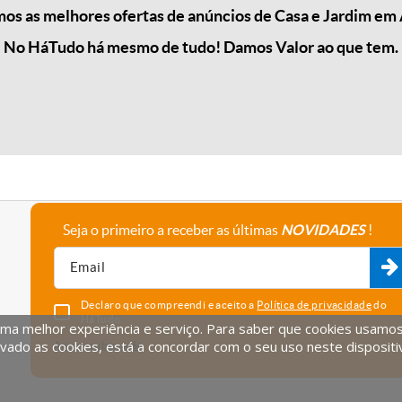
s as melhores ofertas de anúncios de Casa e Jardim em 
No HáTudo há mesmo de tudo! Damos Valor ao que tem.
Seja o primeiro a receber as últimas
NOVIDADES
!
A empresa
Fale connosco
Recrutamento
Parceiros
Declaro que compreendi e aceito a
Política de privacidade
do
HáTudo.
uma melhor experiência e serviço. Para saber que cookies usamos e
vado as cookies, está a concordar com o seu uso neste dispositi
Anular subscrição