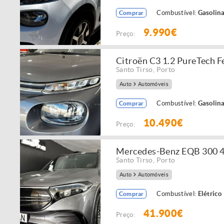
Combustível:
Gasolin
Comprar
9.990€
Preço:
Citroën C3 1.2 PureTech F
Santo Tirso
,
Porto
Auto
Automóveis
Combustível:
Gasolin
Comprar
10.490€
Preço:
Mercedes-Benz EQB 300 
Santo Tirso
,
Porto
Auto
Automóveis
Combustível:
Elétrico
Comprar
41.900€
Preço: