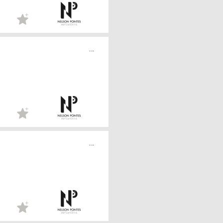
...
...