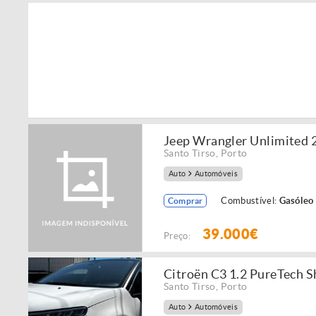
Jeep Wrangler Unlimited 
Santo Tirso
,
Porto
Auto
Automóveis
Combustível:
Gasóleo
Comprar
39.000€
Preço:
Citroën C3 1.2 PureTech S
Santo Tirso
,
Porto
Auto
Automóveis