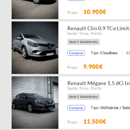
10.900€
Preço:
Renault Clio 0.9 TCe Limit
Santo Tirso
,
Porto
Auto
Automóveis
Tipo:
Citadinos
C
Comprar
9.900€
Preço:
Renault Mégane 1.5 dCi I
Santo Tirso
,
Porto
Auto
Automóveis
Tipo:
Utilitários / Sed
Comprar
11.500€
Preço: