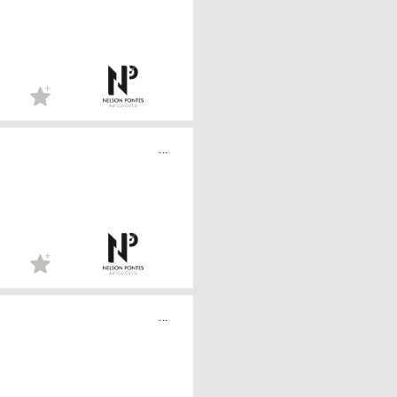
...
...