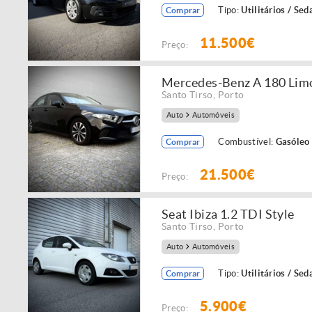
Tipo:
Utilitários / Sed
Comprar
11.500€
Preço:
Mercedes-Benz A 180 Limou
Santo Tirso
,
Porto
Auto
Automóveis
Combustível:
Gasóleo
Comprar
21.500€
Preço:
Seat Ibiza 1.2 TDI Style
Santo Tirso
,
Porto
Auto
Automóveis
Tipo:
Utilitários / Sed
Comprar
5.900€
Preço: