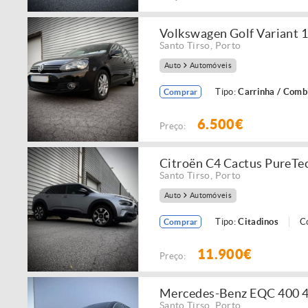
Volkswagen Golf Variant 1
Santo Tirso
,
Porto
Auto
Automóveis
Tipo:
Carrinha / Comb
Comprar
6.500€
Preço:
Citroën C4 Cactus PureTe
Santo Tirso
,
Porto
Auto
Automóveis
Tipo:
Citadinos
C
Comprar
11.900€
Preço:
Mercedes-Benz EQC 400 
Santo Tirso
,
Porto