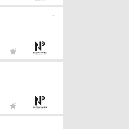
...
...
...