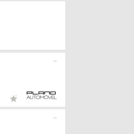
...
...