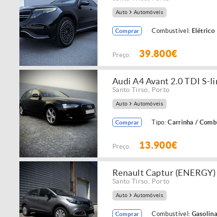
Auto
Automóveis
Combustível:
Elétrico
Comprar
39.800€
Preço:
Audi A4 Avant 2.0 TDI S-li
Santo Tirso
,
Porto
Auto
Automóveis
Tipo:
Carrinha / Comb
Comprar
13.900€
Preço:
Renault Captur (ENERGY)
Santo Tirso
,
Porto
Auto
Automóveis
Combustível:
Gasolin
Comprar