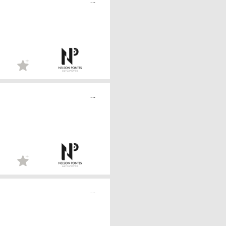
...
...