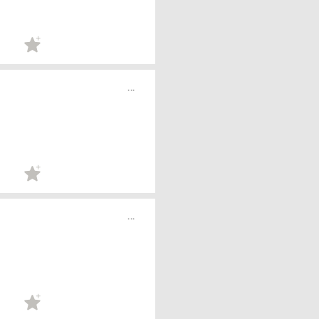
...
...