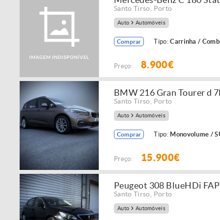
Santo Tirso
,
Porto
Auto
Automóveis
Tipo:
Carrinha / Comb
Comprar
8.900€
Preço:
BMW 216 Gran Tourer d 7L
Santo Tirso
,
Porto
Auto
Automóveis
Tipo:
Monovolume / 
Comprar
15.900€
Preço:
Peugeot 308 BlueHDi FAP 
Santo Tirso
,
Porto
Auto
Automóveis