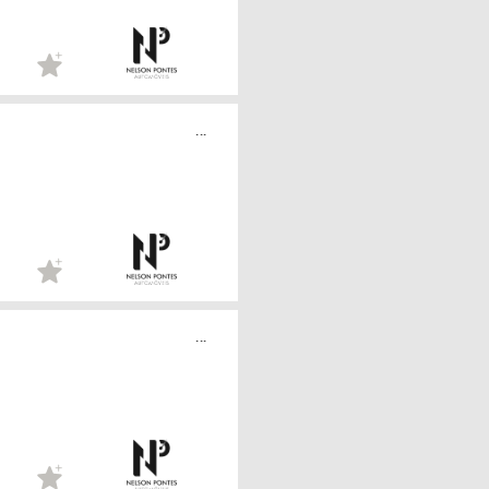
...
...