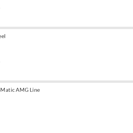
a
eel
a
4Matic AMG Line