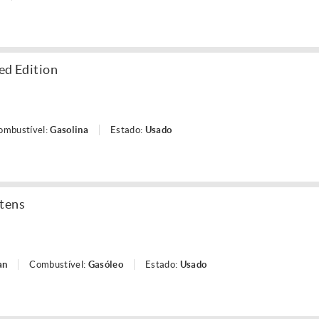
ed Edition
ombustível:
Gasolina
Estado:
Usado
ntens
an
Combustível:
Gasóleo
Estado:
Usado