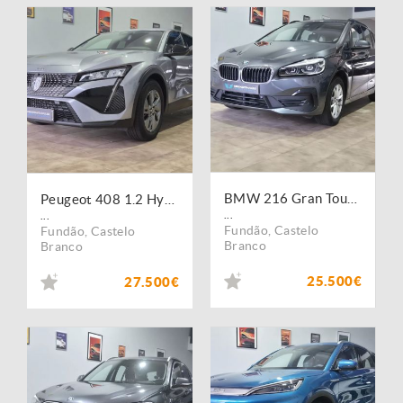
BMW 216 Gran Tourer d Advantage Auto
Peugeot 408 1.2 Hybrid Allure e-DCS6
...
...
Fundão
,
Castelo
Fundão
,
Castelo
Branco
Branco
25.500€
27.500€