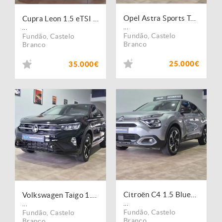
Opel Astra Sports Tourer 1.2 T GS Line Aut.
Cupra Leon 1.5 eTSI Tribe Edition DSG
...
...
Fundão
,
Castelo
Fundão
,
Castelo
Branco
Branco
25.000€
35.000€
Citroën C4 1.5 BlueHDi Shine Pack EAT8
Volkswagen Taigo 1.0 TSI R-DESIGN
...
...
Fundão
,
Castelo
Fundão
,
Castelo
Branco
Branco