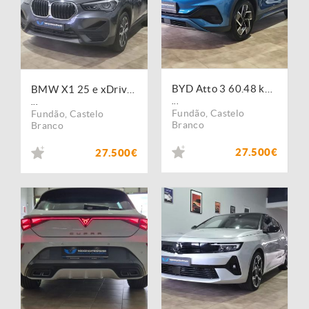
BYD Atto 3 60.48 kWh Comfort
BMW X1 25 e xDrive Line Sport
...
...
Fundão
,
Castelo
Fundão
,
Castelo
Branco
Branco
27.500€
27.500€