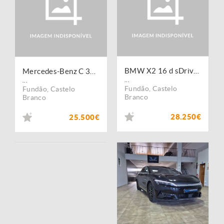
BMW X2 16 d sDrive Auto Pack M
Mercedes-Benz C 300 e 9G-TRONIC Exclusive
...
...
Fundão
,
Castelo
Fundão
,
Castelo
Branco
Branco
28.250€
25.500€