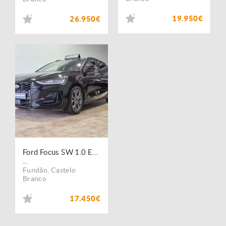
19.950€
26.950€
Ford Focus SW 1.0 EcoBoost MHEV ST-Line
...
Fundão
,
Castelo
Branco
17.450€