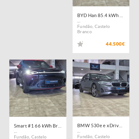
BYD Han 85.4 kWh AWD Executive
...
Fundão
,
Castelo
Branco
44.500€
BMW 530e e xDrive Pack Desportivo M
Smart #1 66 kWh Brabus AWD
...
...
Fundão
,
Castelo
Fundão
,
Castelo