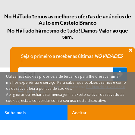
No HáTudo temos as melhores ofertas de anúncios de
Auto em Castelo Branco
No HáTudo há mesmo de tudo! Damos Valor ao que
tem.
Seja o primeiro a receber as últimas
NOVIDADES
!
Utilizamos cookies próprios e de terceiros para lhe oferecer uma
melhor experiência e serviço. Para saber que cookies usamos e como
Declaro que compreendi e aceito a
Política de privacidade
os desativar, leia a política de cookies.
do HáTudo.
Ao ignorar ou fechar esta mensagem, e exceto se tiver desativado as
cookies, está a concordar com o seu uso neste dispositivo.
Anular subscrição
Saiba mais
Aceitar
HáTudo © 2026 Todos os direitos reservados.