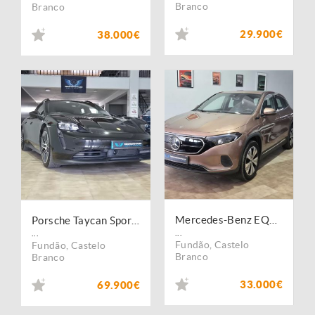
Branco
Branco
29.900€
38.000€
Mercedes-Benz EQA 250+ Edition
Porsche Taycan Sport Turismo 4S
...
...
Fundão
,
Castelo
Fundão
,
Castelo
Branco
Branco
33.000€
69.900€