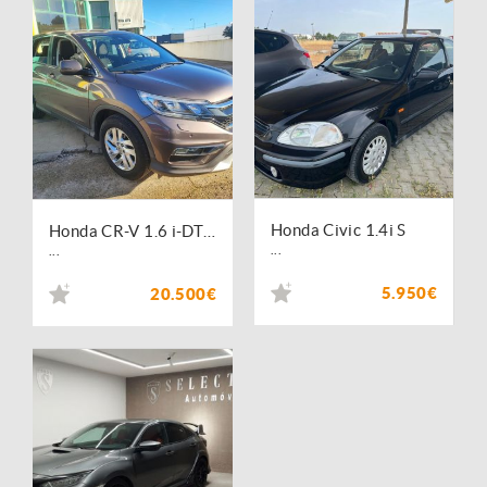
Honda Civic 1.4i S
Honda CR-V 1.6 i-DTEC Elegance
...
...
5.950€
20.500€