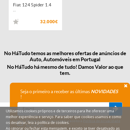
Fiat 124 Spider 1.4
...
32.000€
No HáTudo temos as melhores ofertas de anúncios de
Auto, Automóveis em Portugal
No HáTudo há mesmo de tudo! Damos Valor ao que
tem.
Seja o primeiro a receber as últimas
NOVIDADES
!
Utilizamos cookies próprios e de terceiros para lhe oferecer uma
melhor experiência e serviço. Para saber que cookies usamos e como
Declaro que compreendi e aceito a
Política de privacidade
os desativar, leia a política de cookies.
do HáTudo.
Ao ignorar ou fechar esta mensagem, e exceto se tiver desativado as