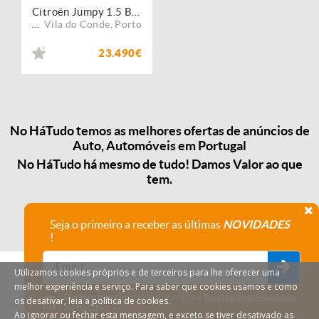
Citroën Jumpy 1.5 BlueHDi 120 Longa Flexkabine S&S
Vila do Conde
,
Porto
...
23.490€
No HáTudo temos as melhores ofertas de anúncios de
Auto, Automóveis em Portugal
No HáTudo há mesmo de tudo! Damos Valor ao que
tem.
Seja o primeiro a receber as últimas
NOVIDADES
!
Utilizamos cookies próprios e de terceiros para lhe oferecer uma
melhor experiência e serviço. Para saber que cookies usamos e como
Declaro que compreendi e aceito a
Política de privacidade
os desativar, leia a política de cookies.
do HáTudo.
Ao ignorar ou fechar esta mensagem, e exceto se tiver desativado as