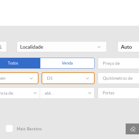
Auto
Todos
Venda
oën
DS
Portas
Mais Baratos