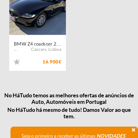
BMW Z4 roadster 2.2i
Cascais
,
Lisboa
...
16.900€
No HáTudo temos as melhores ofertas de anúncios de
Auto, Automóveis em Portugal
No HáTudo há mesmo de tudo! Damos Valor ao que
tem.
Seja o primeiro a receber as últimas
NOVIDADES