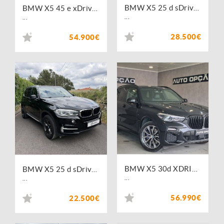
BMW X5 25 d sDrive Comfort 7L
BMW X5 45 e xDrive Pack M
...
...
28.500€
54.900€
BMW X5 30d XDRIVE 3.0 PACK-M AUTO
BMW X5 25 d sDrive Comfort 7L
...
...
56.990€
22.500€