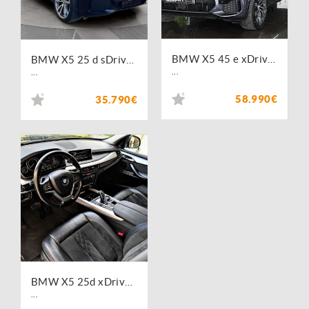
BMW X5 45 e xDrive Pack M
BMW X5 25 d sDrive Pack M
...
...
58.990€
35.790€
BMW X5 25d xDrive Auto
...