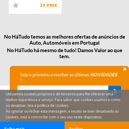
29.990€
No HáTudo temos as melhores ofertas de anúncios de
Auto, Automóveis em Portugal
No HáTudo há mesmo de tudo! Damos Valor ao que
tem.
Seja o primeiro a receber as últimas
NOVIDADES
!
Utilizamos cookies próprios e de terceiros para lhe oferecer uma
melhor experiência e serviço. Para saber que cookies usamos e como
Declaro que compreendi e aceito a
Política de privacidade
os desativar, leia a política de cookies.
do HáTudo.
Ao ignorar ou fechar esta mensagem, e exceto se tiver desativado as
cookies, está a concordar com o seu uso neste dispositivo.
Anular subscrição
Saiba mais
Aceitar