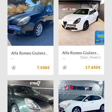
Alfa Romeo Giulietta 2.0 JTDM Sport
Alfa Romeo Giulietta 1.4 TB Distinctive
Ovar
,
Aveiro
...
...
17.450€
7.500€