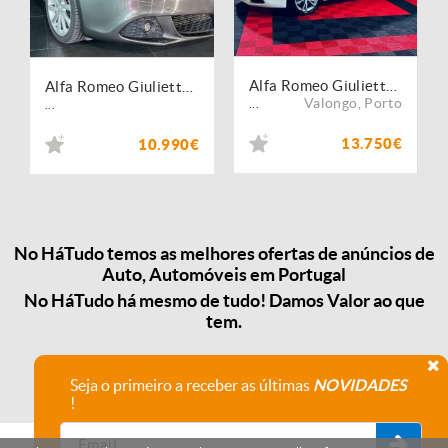
Alfa Romeo Giulietta 1.6 JTDm Distinctive
Alfa Romeo Giulietta 1.6 JTDm Corporate
Valongo
,
Porto
...
...
13.750€
10.990€
No HáTudo temos as melhores ofertas de anúncios de
Auto, Automóveis em Portugal
No HáTudo há mesmo de tudo! Damos Valor ao que
tem.
Seja o primeiro a receber as últimas
NOVIDADES
!