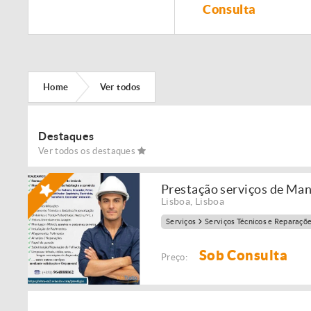
Remodelação de
Consulta
imóveis!
Home
Ver todos
Destaques
Ver todos os destaques
Prestação serviços de Ma
Lisboa
,
Lisboa
Serviços
Serviços Técnicos e Reparaçõ
Sob Consulta
Preço: