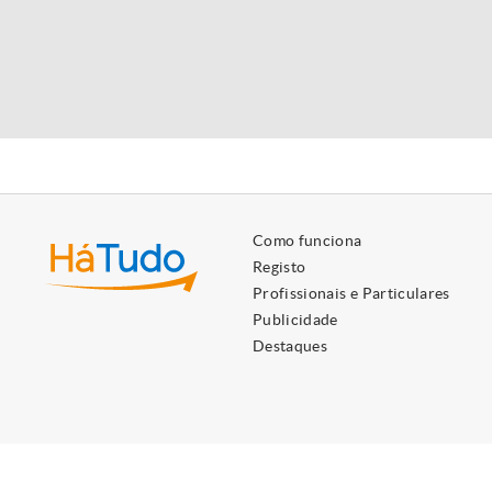
Como funciona
Registo
Profissionais e Particulares
Publicidade
Destaques
Utilizamos cookies próprios e de terceiros para lhe oferecer 
Ao ignorar ou fechar esta mensagem, e exceto se tiver desati