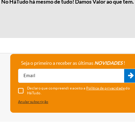
No HáTudo há mesmo de tudo! Damos Valor ao que tem.
Seja o primeiro a receber as últimas
NOVIDADES
!
A empresa
Fale connosco
Recrutamento
Parceiros
Declaro que compreendi e aceito a
Política de privacidade
do
HáTudo.
Anular subscrição
uma melhor experiência e serviço. Para saber que cookies usamos e
vado as cookies, está a concordar com o seu uso neste dispositi