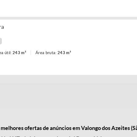
ra
ea útil:
243 m²
Área bruta:
243 m²
melhores ofertas de anúncios em Valongo dos Azeites (Sã