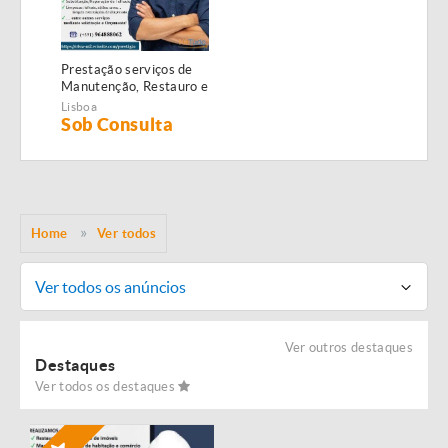
Prestação serviços de
Manutenção, Restauro e
Remodelação de
Lisboa
imóveis!
Sob Consulta
Home
Ver todos
Ver todos os anúncios
Ver outros destaques
Destaques
Ver todos os destaques