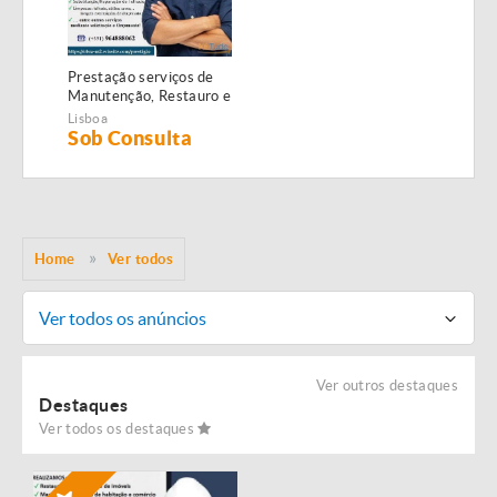
Prestação serviços de
Manutenção, Restauro e
Remodelação de
Lisboa
imóveis!
Sob Consulta
Home
Ver todos
Ver todos os anúncios
Ver outros destaques
Destaques
Ver todos os destaques