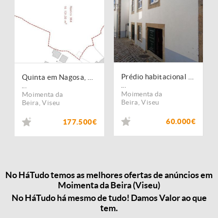
Prédio habitacional no centro de Moimenta da Beira
Quinta em Nagosa, Moimenta da Beira
...
...
Moimenta da
Moimenta da
Beira
,
Viseu
Beira
,
Viseu
60.000€
177.500€
No HáTudo temos as melhores ofertas de anúncios em
Moimenta da Beira (Viseu)
No HáTudo há mesmo de tudo! Damos Valor ao que
tem.