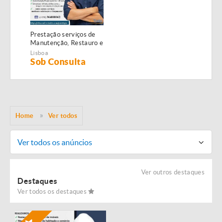
Prestação serviços de
Manutenção, Restauro e
Remodelação de
Lisboa
imóveis!
Sob Consulta
Home
Ver todos
Ver todos os anúncios
Ver outros destaques
Destaques
Ver todos os destaques