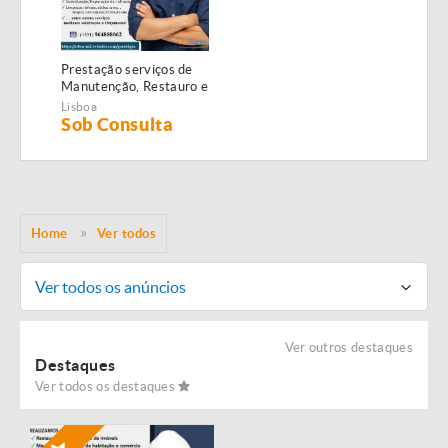
Prestação serviços de
Manutenção, Restauro e
Remodelação de
Lisboa
imóveis!
Sob Consulta
Home
Ver todos
Ver todos os anúncios
Ver outros destaques
Destaques
Ver todos os destaques