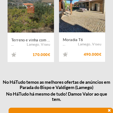
Moradia T6
Terreno e vinha com vistas para o Douro
Lamego
,
Viseu
Lamego
,
Viseu
...
...
490.000€
170.000€
No HáTudo temos as melhores ofertas de anúncios em
Parada do Bispo e Valdigem (Lamego)
No HáTudo há mesmo de tudo! Damos Valor ao que
tem.