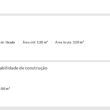
ado:
Usado
Área útil:
120 m²
Área bruta:
120 m²
abilidade de construção
.00 m²