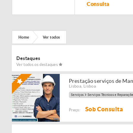
Remodelação de
Consulta
imóveis!
Home
Ver todos
Destaques
Ver todos os destaques
Prestação serviços de Ma
Lisboa
,
Lisboa
Serviços
Serviços Técnicos e Reparaçõ
Sob Consulta
Preço: