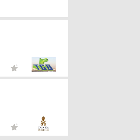
...
...