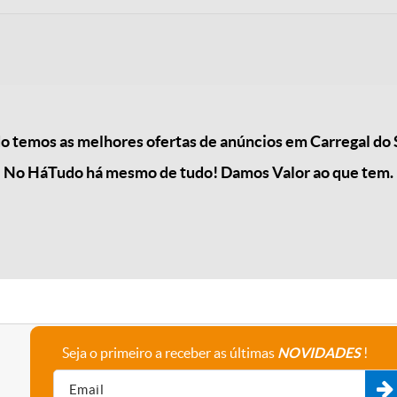
 temos as melhores ofertas de anúncios em Carregal do S
No HáTudo há mesmo de tudo! Damos Valor ao que tem.
Seja o primeiro a receber as últimas
NOVIDADES
!
A empresa
Fale connosco