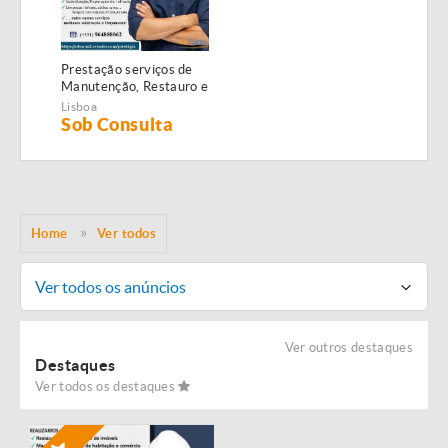
Prestação serviços de
Manutenção, Restauro e
Remodelação de
Lisboa
imóveis!
Sob Consulta
Home
Ver todos
Ver todos os anúncios
Ver outros destaques
Destaques
Ver todos os destaques