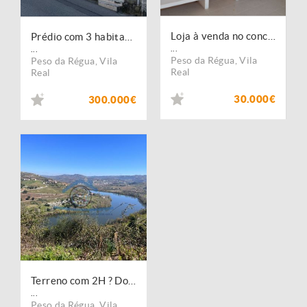
Loja à venda no concelho de Peso da Régua, Vila Real
Prédio com 3 habitações no Peso da Régua
...
...
Peso da Régua
,
Vila
Peso da Régua
,
Vila
Real
Real
30.000€
300.000€
Terreno com 2H ? Douro Vinhateiro ? Peso da Régua
...
Peso da Régua
,
Vila