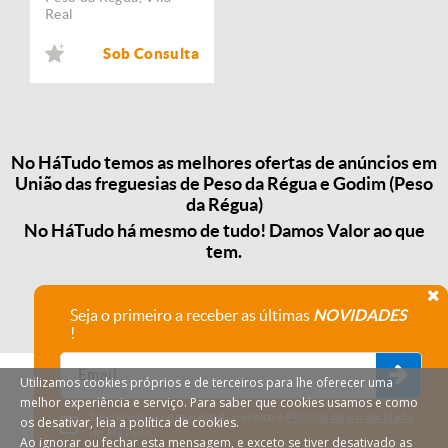
Real
Sob Consulta
No HáTudo temos as melhores ofertas de anúncios em
União das freguesias de Peso da Régua e Godim (Peso
da Régua)
No HáTudo há mesmo de tudo! Damos Valor ao que
tem.
Seja o primeiro a receber as últimas
NOVIDADES
!
Utilizamos cookies próprios e de terceiros para lhe oferecer uma
melhor experiência e serviço. Para saber que cookies usamos e como
Declaro que compreendi e aceito a
Política de privacidade
os desativar, leia a política de cookies.
do HáTudo.
Ao ignorar ou fechar esta mensagem, e exceto se tiver desativado as