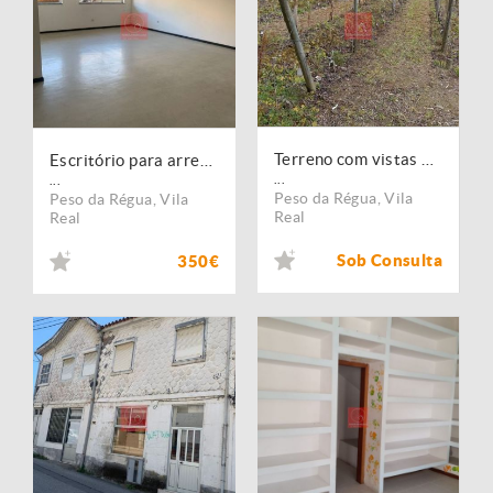
Terreno com vistas belíssimas para a Régua e rio Douro
Escritório para arrendamento no Peso da Régua
...
...
Peso da Régua
,
Vila
Peso da Régua
,
Vila
Real
Real
Sob Consulta
350€