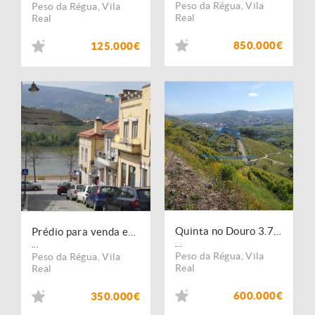
Peso da Régua
,
Vila
Peso da Régua
,
Vila
Real
Real
850.000€
125.000€
Quinta no Douro 3.75 Ha
Prédio para venda em Peso da Régua com vistas rio Douro
...
...
Peso da Régua
,
Vila
Peso da Régua
,
Vila
Real
Real
600.000€
350.000€