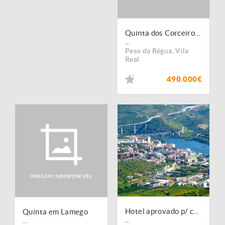
Quinta dos Corceiros, Peso da Régua
...
Peso da Régua
,
Vila
Real
490.000€
Hotel aprovado p/ construção, 20 quartos, Peso da Régua. Portugal, Douro, Régua.
Quinta em Lamego
...
...