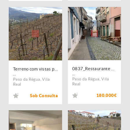
0837_Restaurante no centro da Régua, Trespasse
Terreno com vistas para o Peso da Régua e para o rio Douro
...
...
Peso da Régua
,
Vila
Peso da Régua
,
Vila
Real
Real
180.000€
Sob Consulta