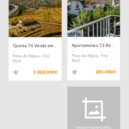
Apartamento T3 Régua
Quinta T4 Venda em Peso da Régua e Godim,Peso da Régua
...
...
Peso da Régua
,
Vila
Peso da Régua
,
Vila
Real
Real
285.000€
1.000.000€