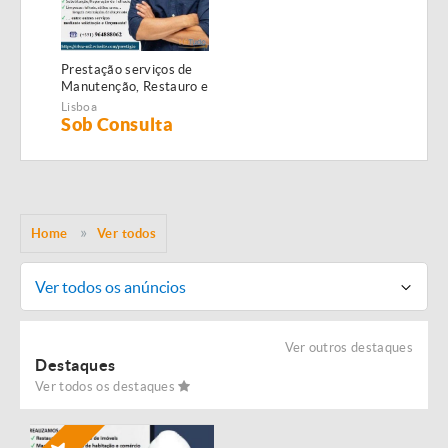
Prestação serviços de
Manutenção, Restauro e
Remodelação de
Lisboa
imóveis!
Sob Consulta
Home
Ver todos
Ver todos os anúncios
Ver outros destaques
Destaques
Ver todos os destaques