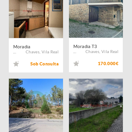
Moradia T3
Moradia
Chaves
,
Vila Real
Chaves
,
Vila Real
...
...
170.000€
Sob Consulta