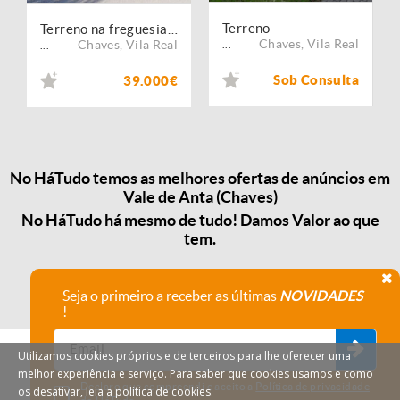
Terreno
Terreno na freguesia de Vale de Anta
Chaves
,
Vila Real
Chaves
,
Vila Real
...
...
Sob Consulta
39.000€
No HáTudo temos as melhores ofertas de anúncios em
Vale de Anta (Chaves)
No HáTudo há mesmo de tudo! Damos Valor ao que
tem.
Seja o primeiro a receber as últimas
NOVIDADES
!
Utilizamos cookies próprios e de terceiros para lhe oferecer uma
melhor experiência e serviço. Para saber que cookies usamos e como
Declaro que compreendi e aceito a
Política de privacidade
os desativar, leia a política de cookies.