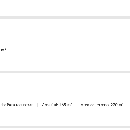
 m²
r
ado:
Para recuperar
Área útil:
165 m²
Área do terreno:
270 m²