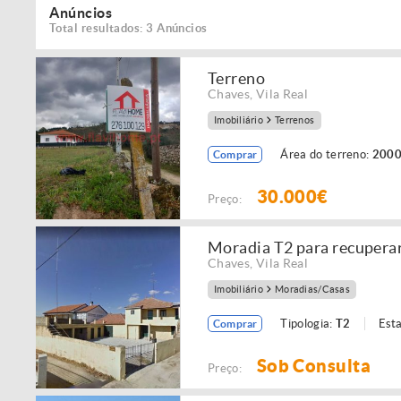
Anúncios
Total resultados: 3 Anúncios
Terreno
Chaves
,
Vila Real
Imobiliário
Terrenos
Área do terreno:
2000
Comprar
30.000€
Preço:
Moradia T2 para recupera
Chaves
,
Vila Real
Imobiliário
Moradias/Casas
Tipologia:
T2
Est
Comprar
Sob Consulta
Preço: