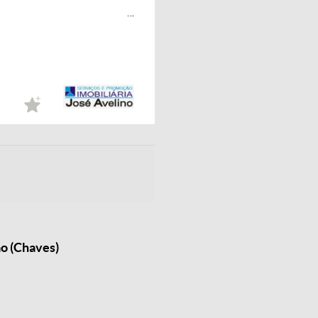
...
o (Chaves)