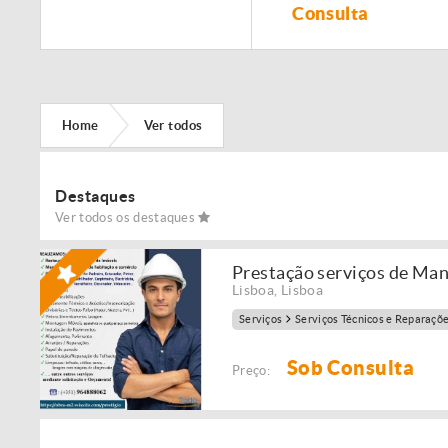
Remodelação de
Consulta
imóveis!
Home
Ver todos
Destaques
Ver todos os destaques
Prestação serviços de Ma
Lisboa
,
Lisboa
Serviços
Serviços Técnicos e Reparaçõ
Sob Consulta
Preço: