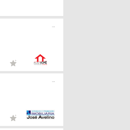
...
...