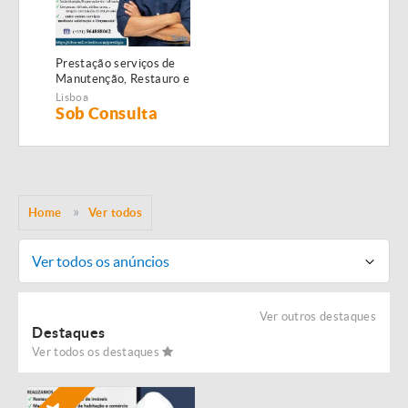
Prestação serviços de
Manutenção, Restauro e
Remodelação de
Lisboa
imóveis!
Sob Consulta
Home
Ver todos
Ver todos os anúncios
Ver outros destaques
Destaques
Ver todos os destaques