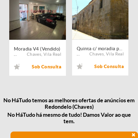
Quinta c/ moradia p/ reconstruir
Moradia V4 (Vendido)
Chaves
,
Vila Real
Chaves
,
Vila Real
...
...
Sob Consulta
Sob Consulta
No HáTudo temos as melhores ofertas de anúncios em
Redondelo (Chaves)
No HáTudo há mesmo de tudo! Damos Valor ao que
tem.