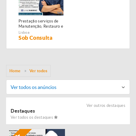
Prestação serviços de
Manutenção, Restauro e
Remodelação de
Lisboa
imóveis!
Sob Consulta
Home
Ver todos
Ver todos os anúncios
Ver outros destaques
Destaques
Ver todos os destaques