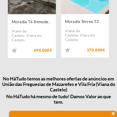
Moradia Térrea T3
Moradia T6 Remodelada com Jardim e Churrasqueira a 15 Min de Viana do Castelo
...
...
Viana do
Viana do
Castelo
,
Viana do
Castelo
,
Viana do
Castelo
Castelo
370.000€
490.000€
No HáTudo temos as melhores ofertas de anúncios em
União das Freguesias de Mazarefes e Vila Fria (Viana do
Castelo)
No HáTudo há mesmo de tudo! Damos Valor ao que
tem.