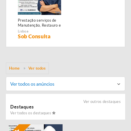
Prestação serviços de
Manutenção, Restauro e
Remodelação de
Lisboa
imóveis!
Sob Consulta
Home
Ver todos
Ver todos os anúncios
Ver outros destaques
Destaques
Ver todos os destaques