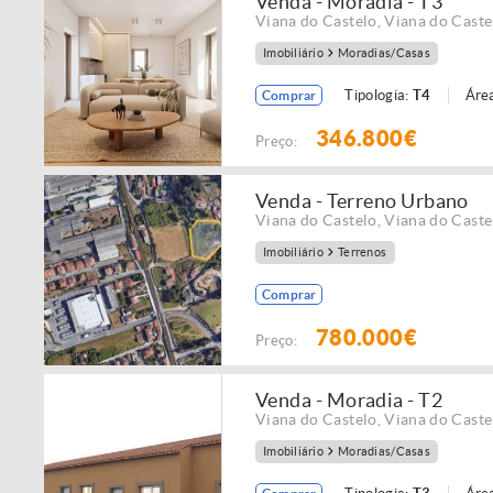
Venda - Moradia - T3
Viana do Castelo
,
Viana do Caste
Imobiliário
Moradias/Casas
Tipologia:
T4
Área
Comprar
346.800€
Preço:
Venda - Terreno Urbano
Viana do Castelo
,
Viana do Caste
Imobiliário
Terrenos
Comprar
780.000€
Preço:
Venda - Moradia - T2
Viana do Castelo
,
Viana do Caste
Imobiliário
Moradias/Casas