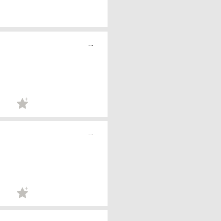
...
...