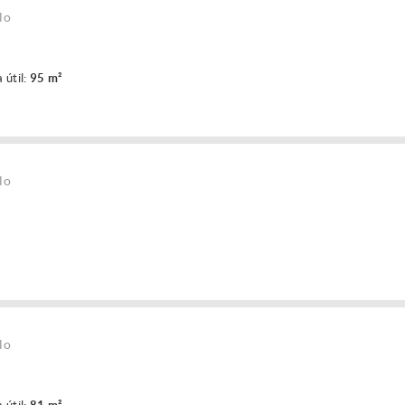
lo
 útil:
95 m²
lo
lo