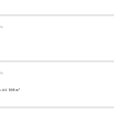
lo
lo
 útil:
108 m²