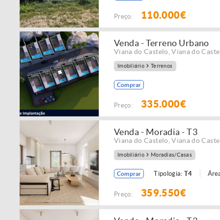
110.000€
Preço:
Venda - Terreno Urbano
Viana do Castelo
,
Viana do Caste
Imobiliário
Terrenos
Comprar
335.000€
Preço:
Venda - Moradia - T3
Viana do Castelo
,
Viana do Caste
Imobiliário
Moradias/Casas
Tipologia:
T4
Área
Comprar
359.550€
Preço: