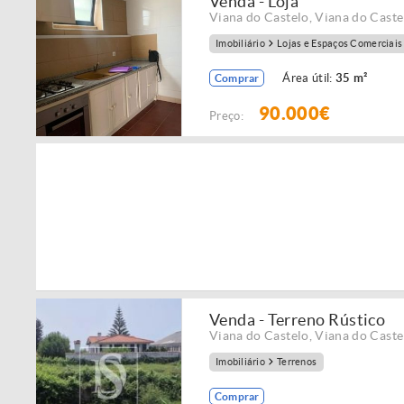
Venda - Loja
Viana do Castelo
,
Viana do Caste
Imobiliário
Lojas e Espaços Comerciais
Área útil:
35 m²
Comprar
90.000€
Preço:
Venda - Terreno Rústico
Viana do Castelo
,
Viana do Caste
Imobiliário
Terrenos
Comprar