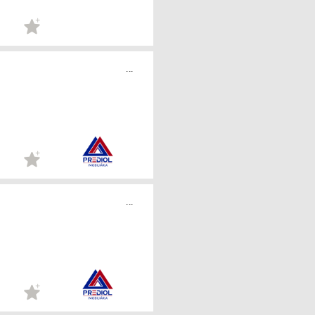
...
...