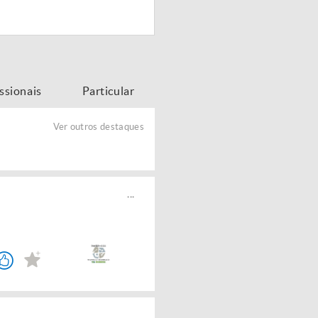
issionais
Particular
Ver outros destaques
...