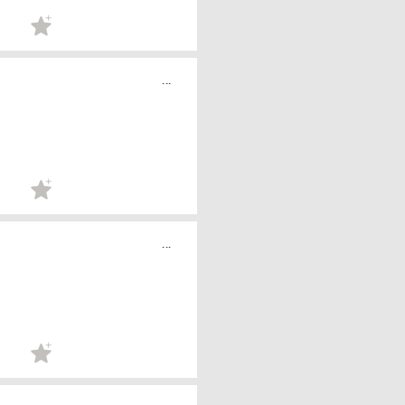
...
...