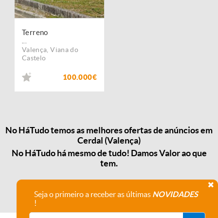
Terreno
...
Valença
,
Viana do
Castelo
100.000€
No HáTudo temos as melhores ofertas de anúncios em
Cerdal (Valença)
No HáTudo há mesmo de tudo! Damos Valor ao que
tem.
Seja o primeiro a receber as últimas
NOVIDADES
!