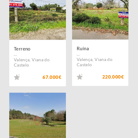
Ruína
Terreno
...
...
Valença
,
Viana do
Valença
,
Viana do
Castelo
Castelo
220.000€
67.000€