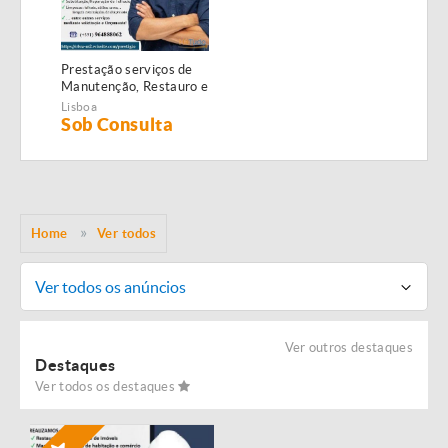
Prestação serviços de
Manutenção, Restauro e
Remodelação de
Lisboa
imóveis!
Sob Consulta
Home
Ver todos
Ver todos os anúncios
Ver outros destaques
Destaques
Ver todos os destaques