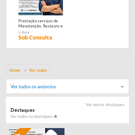
Prestação serviços de
Manutenção, Restauro e
Remodelação de
Lisboa
imóveis!
Sob Consulta
Home
Ver todos
Ver todos os anúncios
Ver outros destaques
Destaques
Ver todos os destaques