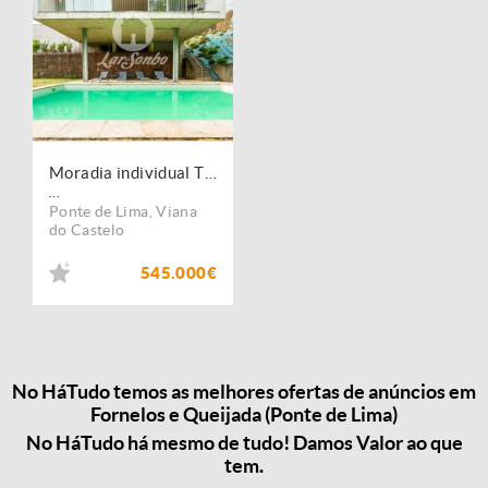
Moradia individual T3 nova com piscina, 1.219m2 em Ponte de Lima
...
Ponte de Lima
,
Viana
do Castelo
545.000€
No HáTudo temos as melhores ofertas de anúncios em
Fornelos e Queijada (Ponte de Lima)
No HáTudo há mesmo de tudo! Damos Valor ao que
tem.