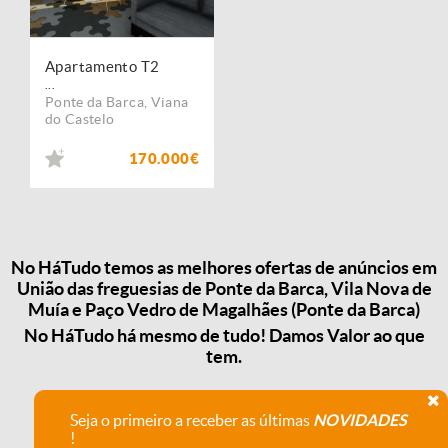
Apartamento T2
...
Ponte da Barca
,
Viana
do Castelo
170.000€
No HáTudo temos as melhores ofertas de anúncios em
União das freguesias de Ponte da Barca, Vila Nova de
Muía e Paço Vedro de Magalhães (Ponte da Barca)
No HáTudo há mesmo de tudo! Damos Valor ao que
tem.
Seja o primeiro a receber as últimas
NOVIDADES
!