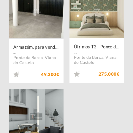
Últimos T3 - Ponte da Barca
Armazém, para venda, Ponte da Barca - Ponte da Barca, V.N. Muía, Paço Vedro Magalhães
...
...
Ponte da Barca
,
Viana
Ponte da Barca
,
Viana
do Castelo
do Castelo
275.000€
49.200€