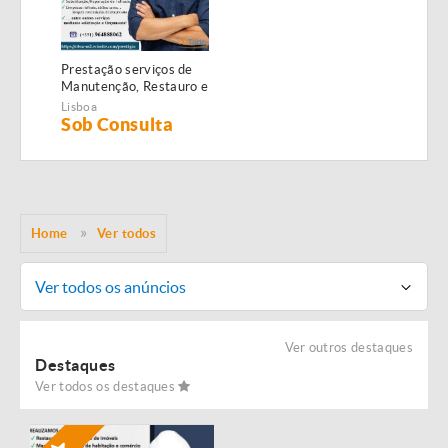
Prestação serviços de
Manutenção, Restauro e
Remodelação de
Lisboa
imóveis!
Sob Consulta
Home
Ver todos
Ver todos os anúncios
Ver outros destaques
Destaques
Ver todos os destaques