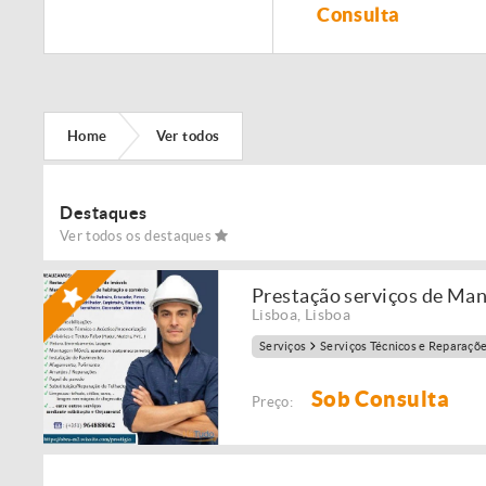
Remodelação de
Consulta
imóveis!
Home
Ver todos
Destaques
Ver todos os destaques
Prestação serviços de Ma
Lisboa
,
Lisboa
Serviços
Serviços Técnicos e Reparaçõ
Sob Consulta
Preço: