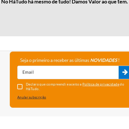
No HáTudo há mesmo de tudo! Damos Valor ao que tem.
Seja o primeiro a receber as últimas
NOVIDADES
!
A empresa
Fale connosco
Recrutamento
Parceiros
Declaro que compreendi e aceito a
Política de privacidade
do
HáTudo.
Anular subscrição
uma melhor experiência e serviço. Para saber que cookies usamos e
vado as cookies, está a concordar com o seu uso neste dispositi