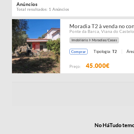
Anúncios
Total resultados: 1 Anúncios
Moradia T2 à venda no con
Ponte da Barca
,
Viana do Castel
Imobiliário
Moradias/Casas
Tipologia:
T2
Área
Comprar
45.000€
Preço:
No HáTudo temos 