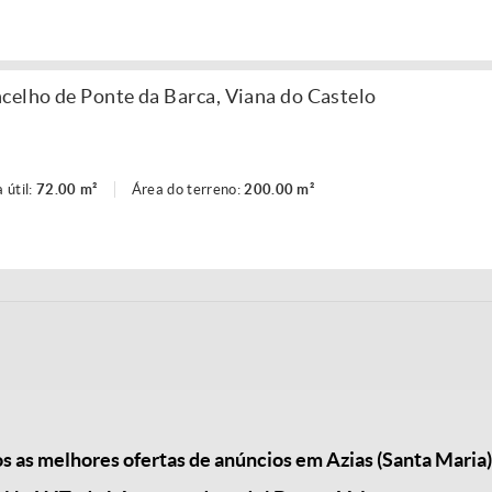
celho de Ponte da Barca, Viana do Castelo
o
 útil:
72.00 m²
Área do terreno:
200.00 m²
as melhores ofertas de anúncios em Azias (Santa Maria)