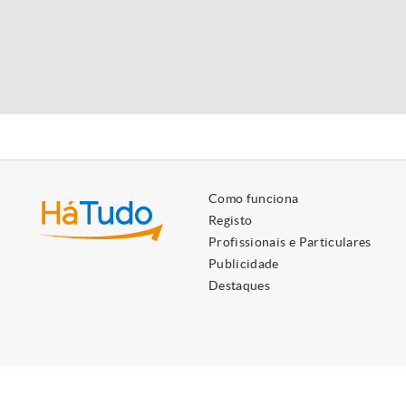
Como funciona
Registo
Profissionais e Particulares
Publicidade
Destaques
Utilizamos cookies próprios e de terceiros para lhe oferecer 
Ao ignorar ou fechar esta mensagem, e exceto se tiver desati