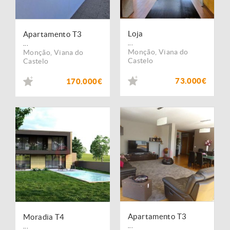
Loja
Apartamento T3
...
...
Monção
,
Viana do
Monção
,
Viana do
Castelo
Castelo
73.000€
170.000€
Apartamento T3
Moradia T4
...
...