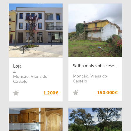
Saiba mais sobre este fantástico imóvel. Oportunidade única.
Loja
...
...
Monção
,
Viana do
Monção
,
Viana do
Castelo
Castelo
150.000€
1.200€