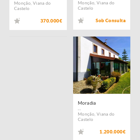
Monção
,
Viana do
Monção
,
Viana do
Castelo
Castelo
Sob Consulta
370.000€
Moradia
...
Monção
,
Viana do
Castelo
1.200.000€