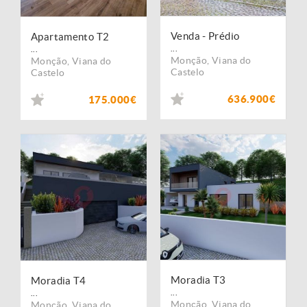
Venda - Prédio
Apartamento T2
...
...
Monção
,
Viana do
Monção
,
Viana do
Castelo
Castelo
636.900€
175.000€
Moradia T3
Moradia T4
...
...
Monção
,
Viana do
Monção
,
Viana do