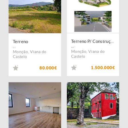
Terreno P/ Construção de 14 lotes - Centro de Monção
Terreno
...
...
Monção
,
Viana do
Monção
,
Viana do
Castelo
Castelo
1.500.000€
80.000€