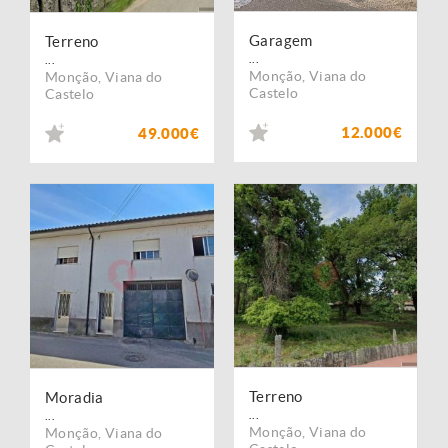
Garagem
Terreno
...
...
Monção
,
Viana do
Monção
,
Viana do
Castelo
Castelo
12.000€
49.000€
Terreno
Moradia
...
...
Monção
,
Viana do
Monção
,
Viana do