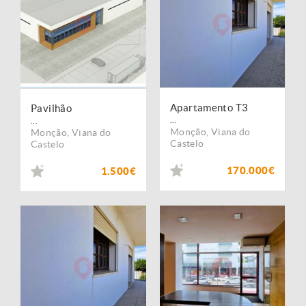
Apartamento T3
Pavilhão
...
...
Monção
,
Viana do
Monção
,
Viana do
Castelo
Castelo
170.000€
1.500€