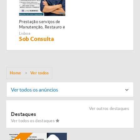
Prestação serviços de
Manutenção, Restauro e
Remodelação de
Lisboa
imóveis!
Sob Consulta
Home
Ver todos
Ver todos os anúncios
Ver outros destaques
Destaques
Ver todos os destaques