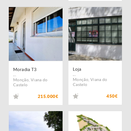
Loja
Moradia T3
...
...
Monção
,
Viana do
Monção
,
Viana do
Castelo
Castelo
450€
215.000€