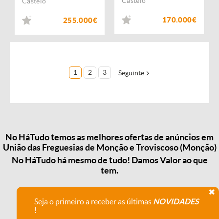
Castelo
Castelo
170.000€
255.000€
1
2
3
Seguinte
No HáTudo temos as melhores ofertas de anúncios em
União das Freguesias de Monção e Troviscoso (Monção)
No HáTudo há mesmo de tudo! Damos Valor ao que
tem.
Seja o primeiro a receber as últimas
NOVIDADES
!