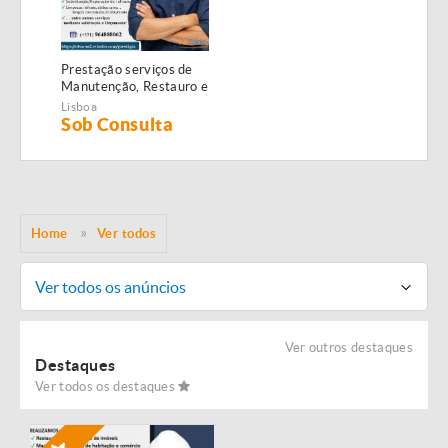
Prestação serviços de
Manutenção, Restauro e
Remodelação de
Lisboa
imóveis!
Sob Consulta
Home
Ver todos
Ver todos os anúncios
Ver outros destaques
Destaques
Ver todos os destaques