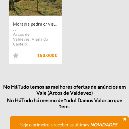
Moradia pedra c/ vistas magnificas
...
Arcos de
Valdevez
,
Viana do
Castelo
150.000€
No HáTudo temos as melhores ofertas de anúncios em
Vale (Arcos de Valdevez)
No HáTudo há mesmo de tudo! Damos Valor ao que
tem.
Seja o primeiro a receber as últimas
NOVIDADES