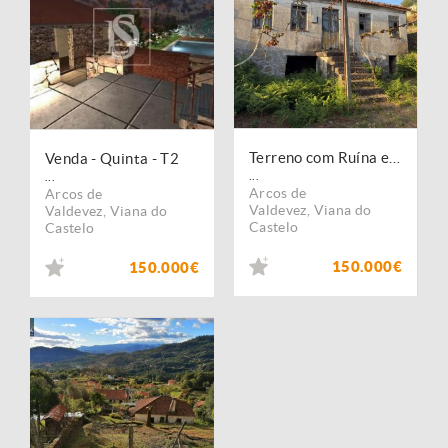
Terreno com Ruína e Projeto Aprovado para Agroturismo
Venda - Quinta - T2
...
...
Arcos de
Arcos de
Valdevez
,
Viana do
Valdevez
,
Viana do
Castelo
Castelo
150.000€
150.000€