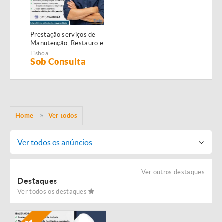
Prestação serviços de
Manutenção, Restauro e
Remodelação de
Lisboa
imóveis!
Sob Consulta
Home
Ver todos
Ver todos os anúncios
Ver outros destaques
Destaques
Ver todos os destaques