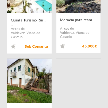
Moradia para restauro + Terreno
Quinta Turismo Rural......... Alojamento Local
...
...
Arcos de
Arcos de
Valdevez
,
Viana do
Valdevez
,
Viana do
Castelo
Castelo
45.000€
Sob Consulta