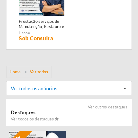
Prestação serviços de
Manutenção, Restauro e
Remodelação de
Lisboa
imóveis!
Sob Consulta
Home
Ver todos
Ver todos os anúncios
Ver outros destaques
Destaques
Ver todos os destaques