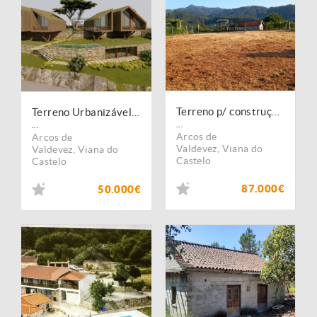
Terreno p/ construção - 2378m2
Terreno Urbanizável em S. Jorge
...
...
Arcos de
Arcos de
Valdevez
,
Viana do
Valdevez
,
Viana do
Castelo
Castelo
87.000€
50.000€