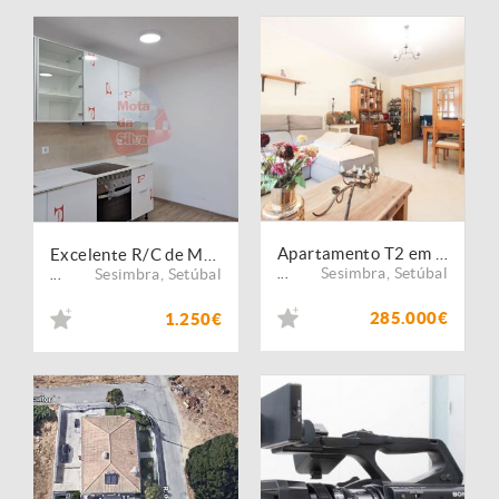
Apartamento T2 em Sesimbra
Excelente R/C de Moradia na Quinta do Conde
Sesimbra
,
Setúbal
Sesimbra
,
Setúbal
...
...
285.000€
1.250€