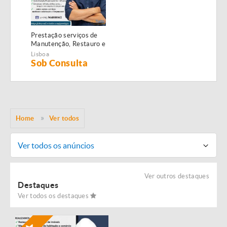
Prestação serviços de
Manutenção, Restauro e
Remodelação de
Lisboa
imóveis!
Sob Consulta
Home
Ver todos
Ver todos os anúncios
Ver outros destaques
Destaques
Ver todos os destaques