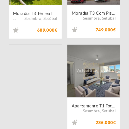
Moradia T3 Com Piscina e Garagem Box + Lote de Terreno
Moradia T3 Térrea Isolada Com Garagem Box Oportunidade
Sesimbra
,
Setúbal
Sesimbra
,
Setúbal
...
...
749.000€
689.000€
Apartamento T1 Totalmente Renovado
Sesimbra
,
Setúbal
...
235.000€