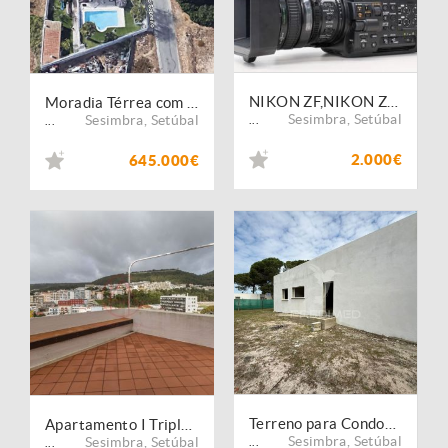
NIKON ZF,NIKON Z9, NIKON Z8,SONY PXW -Z280,SONY Z300,SONY PXW-Z200
Moradia Térrea com Piscina | Meco
Sesimbra
,
Setúbal
Sesimbra
,
Setúbal
...
...
2.000€
645.000€
Terreno para Condomínio Privado - Lagoa da Albufeira
Apartamento I Triplex I Vista Mar I Sesimbra
Sesimbra
,
Setúbal
Sesimbra
,
Setúbal
...
...