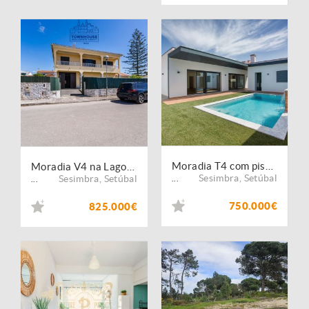
Moradia T4 com piscina, 3 suites, classificação energética A, Quinta do Conde
Moradia V4 na Lagoa de Albufeira em terreno de 1235 M2 a cerca 1500 metros das praias e da lagoa.
Sesimbra
,
Setúbal
Sesimbra
,
Setúbal
...
...
750.000€
825.000€