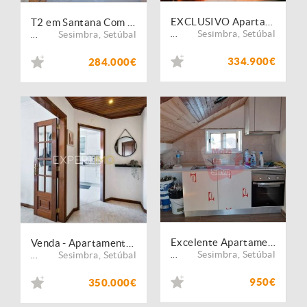
EXCLUSIVO Apartamento T1 Com Garagem Box a 1min Da Praia
T2 em Santana Com Lugar de Garagem
Sesimbra
,
Setúbal
Sesimbra
,
Setúbal
...
...
334.900€
284.000€
Excelente Apartamento na Quinta do Conde
Venda - Apartamento - T2
Sesimbra
,
Setúbal
Sesimbra
,
Setúbal
...
...
950€
350.000€