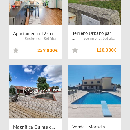
Terreno Urbano para Construção na Lagoa de Albufeira | Entre o Pinhal e o Mar, construa a moradia dos seus sonhos
Apartamento T2 Com Terraço e Vista Mar a 5 min Da Praia
Sesimbra
,
Setúbal
Sesimbra
,
Setúbal
...
...
120.000€
259.000€
Venda - Moradia
Magnífica Quinta em Sesimbra ? Natureza, Privacidade e Proximidade ao Mar