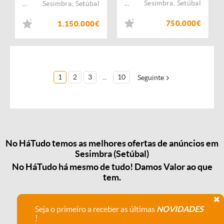
Sesimbra
,
Setúbal
Sesimbra
,
Setúbal
...
...
750.000€
1.150.000€
1
2
3
...
10
Seguinte
No HáTudo temos as melhores ofertas de anúncios em
Sesimbra (Setúbal)
No HáTudo há mesmo de tudo! Damos Valor ao que
tem.
Seja o primeiro a receber as últimas
NOVIDADES
!