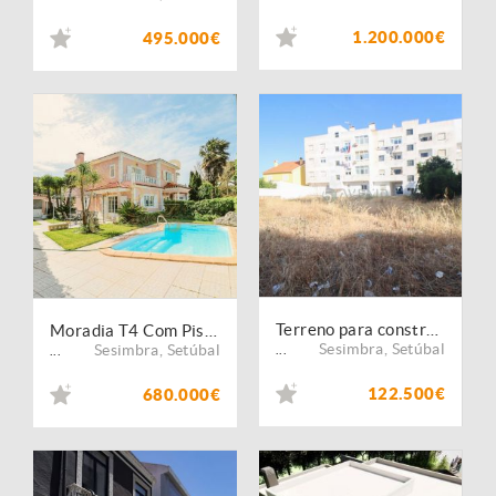
1.200.000€
495.000€
Terreno para construção na Quinta do Conde
Moradia T4 Com Piscina E Garagem
Sesimbra
,
Setúbal
Sesimbra
,
Setúbal
...
...
122.500€
680.000€