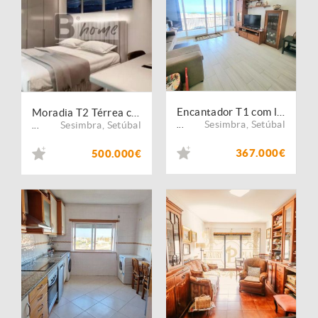
Encantador T1 com lugar de Garagem e Arrecadação a 3 Minutos da Praia de Sesimbra!
Moradia T2 Térrea com Piscina e Estacionamento em Alfarim - Meco
Sesimbra
,
Setúbal
Sesimbra
,
Setúbal
...
...
367.000€
500.000€