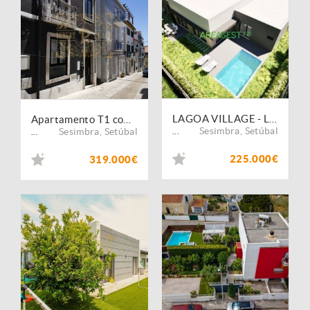
LAGOA VILLAGE - Lote de terreno com projeto de arquitetura incluído na Lagoa de Albufeira
Apartamento T1 com Mezzanine em Sesimbra ? A poucos passos da praia
Sesimbra
,
Setúbal
Sesimbra
,
Setúbal
...
...
225.000€
319.000€